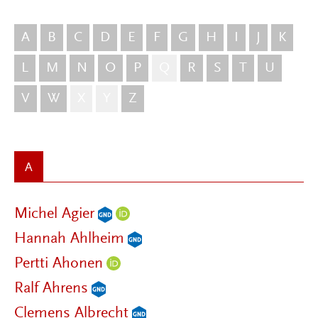
A
B
C
D
E
F
G
H
I
J
K
L
M
N
O
P
Q
R
S
T
U
V
W
X
Y
Z
A
Michel Agier
Hannah Ahlheim
Pertti Ahonen
Ralf Ahrens
Clemens Albrecht