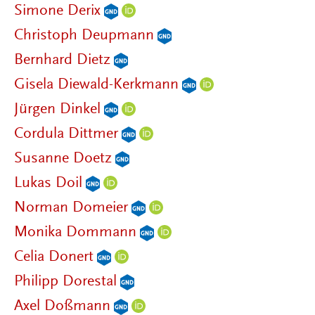
Simone Derix
Christoph Deupmann
Bernhard Dietz
Gisela Diewald-Kerkmann
Jürgen Dinkel
Cordula Dittmer
Susanne Doetz
Lukas Doil
Norman Domeier
Monika Dommann
Celia Donert
Philipp Dorestal
Axel Doßmann