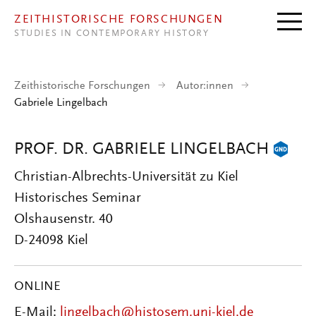
Direkt zum Inhalt
ZEITHISTORISCHE FORSCHUNGEN
STUDIES IN CONTEMPORARY HISTORY
Zeithistorische Forschungen
Autor:innen
Gabriele Lingelbach
PROF. DR. GABRIELE LINGELBACH
Christian-Albrechts-Universität zu Kiel
Historisches Seminar
Olshausenstr. 40
D-24098 Kiel
ONLINE
E-Mail:
lingelbach@histosem.uni-kiel.de