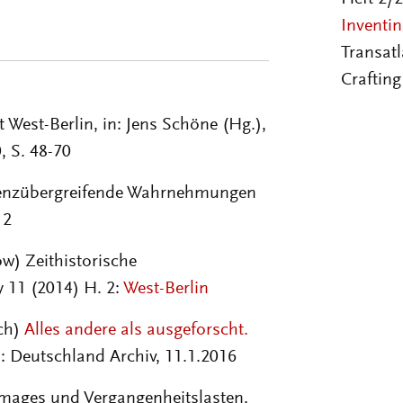
Inventi
Transatl
Crafting
 West-Berlin, in: Jens Schöne (Hg.),
, S. 48-70
renzübergreifende Wahrnehmungen
12
) Zeithistorische
 11 (2014) H. 2:
West-Berlin
ch)
Alles andere als ausgeforscht.
n: Deutschland Archiv, 11.1.2016
images und Vergangenheitslasten,