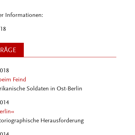
er Informationen:
018
TRÄGE
2018
 beim Feind
ikanische Soldaten in Ost-Berlin
2014
erlin«
storiographische Herausforderung
2014