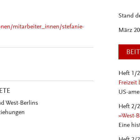
Stand d
onen/mitarbeiter_innen/stefanie-
März 2
BEI
Heft 1/
Freizeit
ETE
US-amer
d West-Berlins
Heft 2/
ziehungen
»West-B
Eine hi
Heft 2/