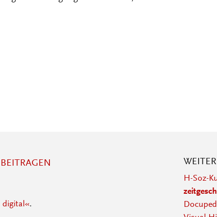
WEITE
BEITRAGEN
H-Soz-Ku
zeitgesch
 digital«
.
Docupedi