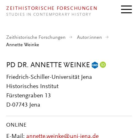
Direkt zum Inhalt
ZEITHISTORISCHE FORSCHUNGEN
STUDIES IN CONTEMPORARY HISTORY
Zeithistorische Forschungen
Autor:innen
Annette Weinke
PD DR. ANNETTE WEINKE
Friedrich-Schiller-Universität Jena
Historisches Institut
Fürstengraben 13
D-07743 Jena
ONLINE
E-Mail:
annette.weinke@uni-jena.de