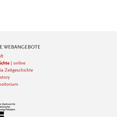
RE WEBANGEBOTE
lt
ichte
| online
a-Zeitgeschichte
story
sitorium