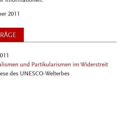
er Informationen:
er 2011
TRÄGE
2011
alismen und Partikularismen im Widerstreit
ese des UNESCO-Welterbes