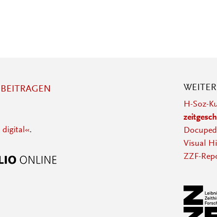
WEITE
BEITRAGEN
H-Soz-Ku
zeitgesch
 digital«
.
Docupedi
Visual Hi
ZZF-Repo