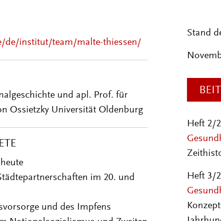
Stand d
e/de/institut/team/malte-thiessen/
Novemb
BEI
nalgeschichte und apl. Prof. für
on Ossietzky Universität Oldenburg
Heft 2/
Gesund
ETE
Zeithist
 heute
Heft 3/
Städtepartnerschaften im 20. und
Gesundhe
Konzept
tsvorsorge und des Impfens
Jahrhun