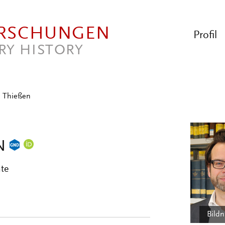
ORSCHUNGEN
Profil
RY HISTORY
e Thießen
N
hte
Bild