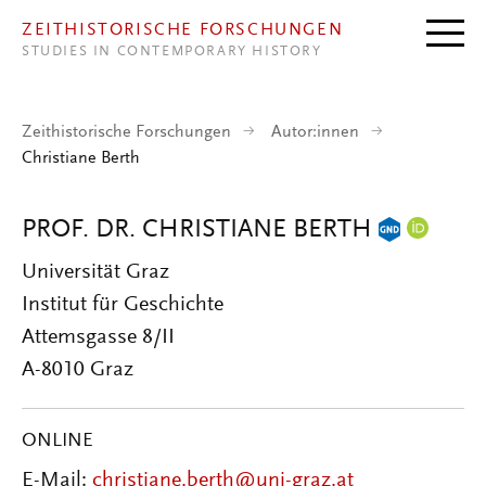
Direkt zum Inhalt
ZEITHISTORISCHE FORSCHUNGEN
STUDIES IN CONTEMPORARY HISTORY
Zeithistorische Forschungen
Autor:innen
Christiane Berth
PROF. DR. CHRISTIANE BERTH
Universität Graz
Institut für Geschichte
Attemsgasse 8/II
A-8010 Graz
ONLINE
E-Mail:
christiane.berth@uni-graz.at