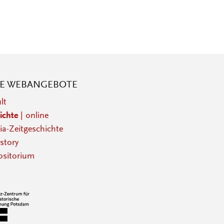
RE WEBANGEBOTE
lt
ichte
| online
a-Zeitgeschichte
story
sitorium