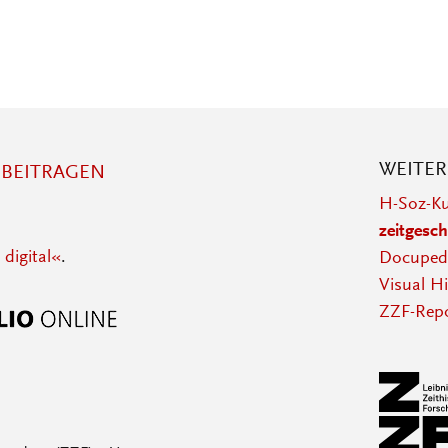
WEITE
BEITRAGEN
H-Soz-Ku
zeitgesch
 digital«
.
Docupedi
Visual Hi
ZZF-Repo