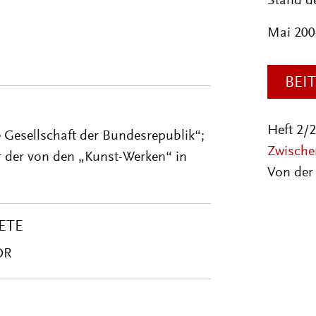
Stand d
Mai 200
BEI
Heft 2/
e Gesellschaft der Bundesrepublik“;
Zwischen
r der von den „Kunst-Werken“ in
Von der 
ETE
DR