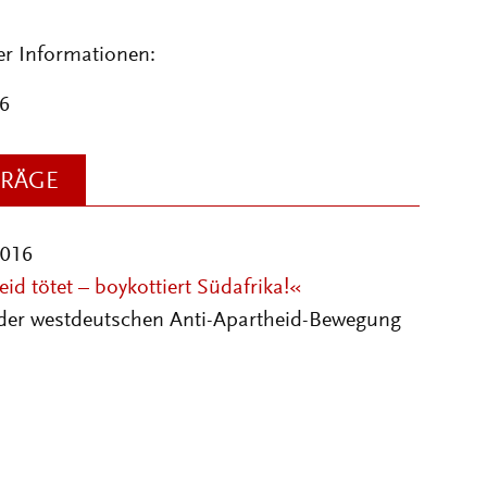
er Informationen:
6
TRÄGE
2016
id tötet – boykottiert Südafrika!«
 der westdeutschen Anti-Apartheid-Bewegung