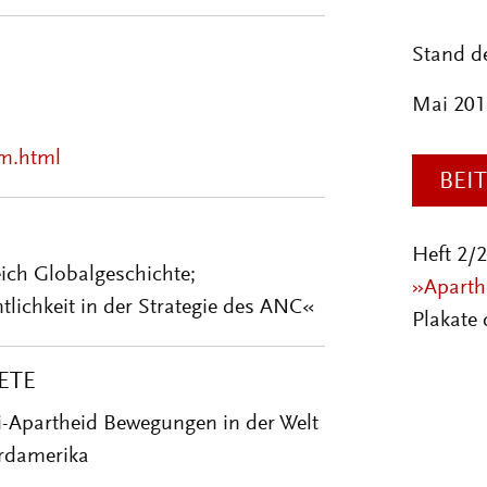
Stand d
Mai 201
m.html
BEI
Heft 2/
eich Globalgeschichte;
»Aparthe
ntlichkeit in der Strategie des ANC«
Plakate
ETE
i-Apartheid Bewegungen in der Welt
rdamerika