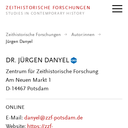
Direkt zum Inhalt
ZEITHISTORISCHE FORSCHUNGEN
STUDIES IN CONTEMPORARY HISTORY
Zeithistorische Forschungen
Autor:innen
Jürgen Danyel
DR. JÜRGEN DANYEL
Zentrum für Zeithistorische Forschung
Am Neuen Markt 1
D-14467 Potsdam
ONLINE
E-Mail:
danyel@zzf-potsdam.de
Website:
https://zzf-