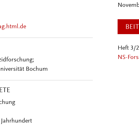
Novemb
ag.html.de
BEI
Heft 3/
NS-Fors
zidforschung;
Universität Bochum
ETE
schung
 Jahrhundert