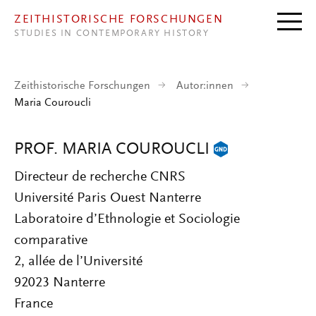
Direkt zum Inhalt
ZEITHISTORISCHE FORSCHUNGEN
STUDIES IN CONTEMPORARY HISTORY
Zeithistorische Forschungen
Autor:innen
Maria Couroucli
PROF. MARIA COUROUCLI
Directeur de recherche CNRS
Université Paris Ouest Nanterre
Laboratoire d’Ethnologie et Sociologie
comparative
2, allée de l’Université
92023 Nanterre
France