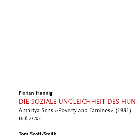
DECOLONISING DEAF HISTORY
Harlan Lane, Postcolonialism, and Critical Col
Heft 2/2022
2021
Mona Leinung
POSITIVE POSTER
Schwule Männlichkeiten auf Plakaten zur Aids
Heft 3/2021
Florian Hannig
DIE SOZIALE UNGLEICHHEIT DES HU
Amartya Sens »Poverty and Famines« (1981)
Heft 2/2021
Tom Scott-Smith