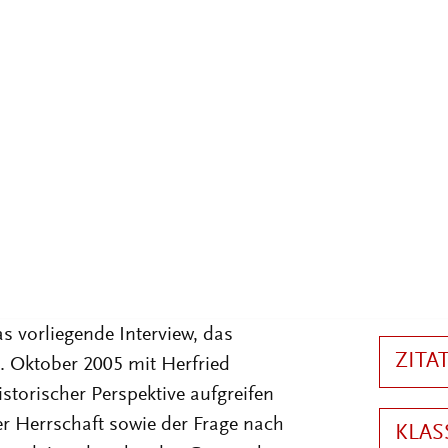
rsalhistorischer Blick reicht vom
ch, die frühneuzeitlichen See-
um heutigen Europa und den USA.
ich zwischen imperialer Ordnung
des 21. Jahrhunderts in zahlreichen
z fehlender Staatlichkeit zu
er mögliche Vorteile imperialer
inen bereits eine große,
s vorliegende Interview, das
. Oktober 2005 mit Herfried
istorischer Perspektive aufgreifen
r Herrschaft sowie der Frage nach