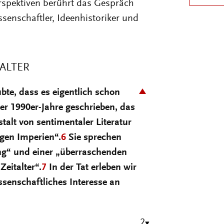
spektiven berührt das Gespräch
ssenschaftler, Ideenhistoriker und
TALTER
te, dass es eigentlich schon
er 1990er-Jahre geschrieben, das
stalt von sentimentaler Literatur
gen Imperien“.
6
Sie sprechen
g“ und einer „überraschenden
eitalter“.
7
In der Tat erleben wir
ssenschaftliches Interesse an
2