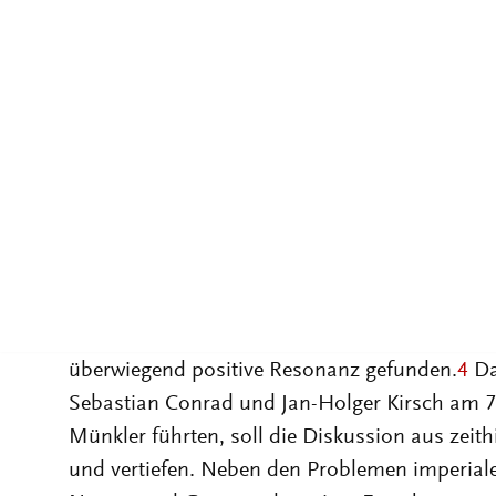
den Ursachen ihres Scheiterns. Sein unive
Imperium Romanum über das Mongolenrei
Imperien und das russische Zarenreich bis z
Münklers Interesse gilt dem „Leistungsvergle
und Staatensystem“
3
– gerade weil zu Beginn 
Weltgegenden Formen unvollkommener oder gan
beobachten sind, die ein neues Nachdenken üb
Herrschaftsorganisation provozieren.
Das Buch „Imperien“ hat kurz nach dem Ersche
überwiegend positive Resonanz gefunden.
4
Da
Sebastian Conrad und Jan-Holger Kirsch am 7
Münkler führten, soll die Diskussion aus zeith
und vertiefen. Neben den Problemen imperiale