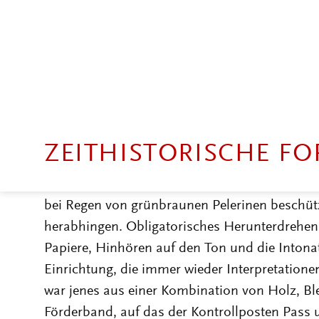
Beobachtungen anzustellen. Beobachtungszeit
Selbstberuhigung - Bewältigung der in der Sc
verbrachten Zeit. Alle Vorrichtungen und Appa
Verlangsamung von Bewegungen ausgerichtet. D
einer der zahlreichen Spuren einzuordnen, un
Ein Verweis, eine Verwarnung, mindestens aber
Konsequenz. Man bewegte sich, wenn ich mich r
einer Art Slalom zwischen allerlei Betonbarr
ein gestaffeltes System von Kontrolleuren und 
bei Regen von grünbraunen Pelerinen beschüt
herabhingen. Obligatorisches Herunterdrehen 
Papiere, Hinhören auf den Ton und die Intona
Einrichtung, die immer wieder Interpretation
war jenes aus einer Kombination von Holz, Ble
Förderband, auf das der Kontrollposten Pass 