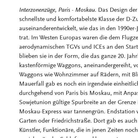
Interzonenzüge, Paris - Moskau.
Das Design der
schnellste und komfortabelste Klasse der D-Zu
auseinanderentwickelt, wie das in den 1990er
trat. Im Westen Europas waren die dem Flugz
aerodynamischen TGVs und ICEs an den Start
blieben sie in der Form, die das ganze 20. Jah
kastenförmige Waggons, aneinandergereiht, v
Waggons wie Wohnzimmer auf Rädern, mit Blic
Mauerfall gab es noch ein irgendwie einheitl
durchgehend von Paris bis Moskau, mit Anpas
Sowjetunion gültige Spurbreite an der Grenze i
Moskau-Express war tannengrün. Endstation w
Garten oder Friedrichstraße. Dort gab es auc
Künstler, Funktionäre, die in jenen Zeiten noc