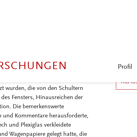
 war sogar eine Form der
hleuse zwischen den Welten
rate schienen auf die
ie Autos hatten sich rechtzeitig in
d wehe, man hatte nicht aufgepasst:
 weiterer Zeitverlust waren die
echt erinnere, zeitweise sogar in
ieren und Pfosten. Man wurde durch
Posten geleitet, die im Winter oder
zt wurden, die von den Schultern
des Fensters, Hinausreichen der
tion. Die bemerkenswerte
en und Kommentare herausforderte,
ch und Plexiglas verkleidete
und Wagenpapiere gelegt hatte, die