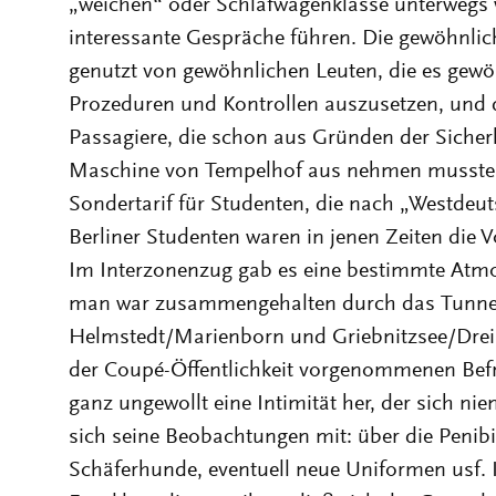
„weichen“ oder Schlafwagenklasse unterwegs
interessante Gespräche führen. Die gewöhnli
genutzt von gewöhnlichen Leuten, die es gew
Prozeduren und Kontrollen auszusetzen, und di
Passagiere, die schon aus Gründen der Sicher
Maschine von Tempelhof aus nehmen mussten 
Sondertarif für Studenten, die nach „Westdeut
Berliner Studenten waren in jenen Zeiten die Vor
Im Interzonenzug gab es eine bestimmte Atm
man war zusammengehalten durch das Tunnel
Helmstedt/Marienborn und Griebnitzsee/Dreil
der Coupé-Öffentlichkeit vorgenommenen Befr
ganz ungewollt eine Intimität her, der sich ni
sich seine Beobachtungen mit: über die Penibil
Schäferhunde, eventuell neue Uniformen usf. 