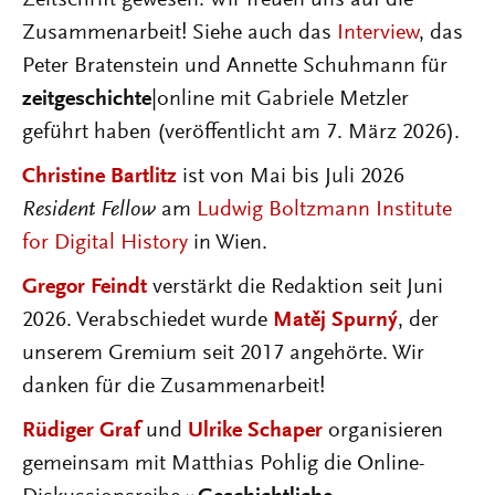
Zeitschrift gewesen. Wir freuen uns auf die
Zusammenarbeit! Siehe auch das
Interview
, das
Peter Bratenstein und Annette Schuhmann für
zeitgeschichte
|online mit Gabriele Metzler
geführt haben (veröffentlicht am 7. März 2026).
Christine Bartlitz
ist von Mai bis Juli 2026
Resident Fellow
am
Ludwig Boltzmann Institute
for Digital History
in Wien.
Gregor Feindt
verstärkt die Redaktion seit Juni
2026. Verabschiedet wurde
Matěj Spurný
, der
unserem Gremium seit 2017 angehörte. Wir
danken für die Zusammenarbeit!
Rüdiger Graf
und
Ulrike Schaper
organisieren
gemeinsam mit Matthias Pohlig die Online-