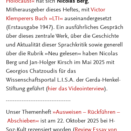
Holocaust«
hat sich
Nicolas Berg
,
Mitherausgeber dieses Heftes, mit
Victor
Klemperers Buch »LTI«
auseinandergesetzt
(Erstausgabe 1947). Ein ausführliches Gespräch
über dieses zentrale Werk, über die Geschichte
und Aktualität dieser Sprachkritik sowie generell
über die Rubrik »Neu gelesen« haben Nicolas
Berg und Jan-Holger Kirsch im Mai 2025 mit
Georgios Chatzoudis für das
Wissenschaftsportal L.I.S.A. der Gerda-Henkel-
Stiftung geführt (
hier das Videointerview
).
-------------------------------------
Unser Themenheft
»Ausweisen
–
Rückführen
–
Abschieben«
ist am 22. Oktober 2025 bei H-
Soz-Kult rezensiert worden (
Review Essay von