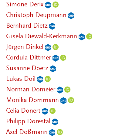
Simone Derix
Christoph Deupmann
Bernhard Dietz
Gisela Diewald-Kerkmann
Jürgen Dinkel
Cordula Dittmer
Susanne Doetz
Lukas Doil
Norman Domeier
Monika Dommann
Celia Donert
Philipp Dorestal
Axel Doßmann