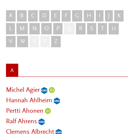
A
B
C
D
E
F
G
H
I
J
K
L
M
N
O
P
Q
R
S
T
U
V
W
X
Y
Z
A
Michel Agier
Hannah Ahlheim
Pertti Ahonen
Ralf Ahrens
Clemens Albrecht