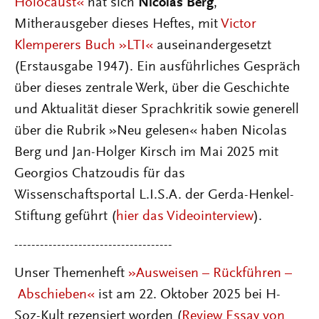
Holocaust«
hat sich
Nicolas Berg
,
Mitherausgeber dieses Heftes, mit
Victor
Klemperers Buch »LTI«
auseinandergesetzt
(Erstausgabe 1947). Ein ausführliches Gespräch
über dieses zentrale Werk, über die Geschichte
und Aktualität dieser Sprachkritik sowie generell
über die Rubrik »Neu gelesen« haben Nicolas
Berg und Jan-Holger Kirsch im Mai 2025 mit
Georgios Chatzoudis für das
Wissenschaftsportal L.I.S.A. der Gerda-Henkel-
Stiftung geführt (
hier das Videointerview
).
-------------------------------------
Unser Themenheft
»Ausweisen
–
Rückführen
–
Abschieben«
ist am 22. Oktober 2025 bei H-
Soz-Kult rezensiert worden (
Review Essay von