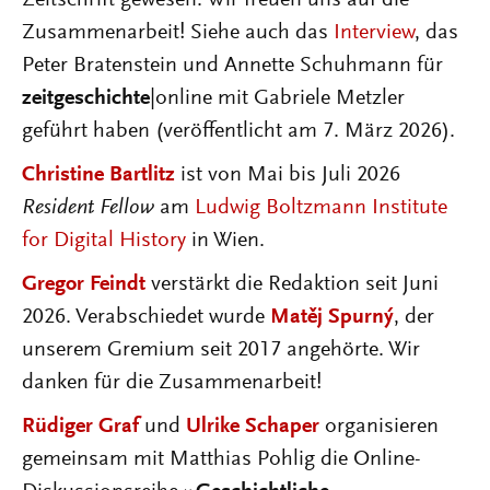
Zeitschrift gewesen. Wir freuen uns auf die
Zusammenarbeit! Siehe auch das
Interview
, das
Peter Bratenstein und Annette Schuhmann für
zeitgeschichte
|online mit Gabriele Metzler
geführt haben (veröffentlicht am 7. März 2026).
Christine Bartlitz
ist von Mai bis Juli 2026
Resident Fellow
am
Ludwig Boltzmann Institute
for Digital History
in Wien.
Gregor Feindt
verstärkt die Redaktion seit Juni
2026. Verabschiedet wurde
Matěj Spurný
, der
unserem Gremium seit 2017 angehörte. Wir
danken für die Zusammenarbeit!
Rüdiger Graf
und
Ulrike Schaper
organisieren
gemeinsam mit Matthias Pohlig die Online-