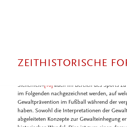
Wie die neuere Forschung herausgearbeitet ha
der Jahrzehnte jedoch nicht statisch: So stand
1990er-Jahren weniger die Manifestation von 
vor allem das fatale Versagen bzw. Fehlen von
Skandal hatte sich damit verlagert: von der Ge
gesellschaftlichen Unfähigkeit, ihr wirksam v
Die Ursachen dieser Deutungsverschiebung möge
nahe, sie als den Ausdruck einer verstärkten 
Sicherheit«
[10]
auch im Bereich des Sports zu
im Folgenden nachgezeichnet werden, auf welc
Gewaltprävention im Fußball während der ver
haben. Sowohl die Interpretationen der Gewal
abgeleiteten Konzepte zur Gewalteinhegung er
historischen Wandel. Dies ist zum einen dara