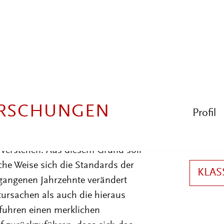
t, blieb diese Einordnung im Laufe
 in der Retrospektive seit den späten
Brutalität im Vordergrund, sondern
 Sicherheitsvorkehrungen. Der
walt selbst hin zu der
orgebeugt zu haben.
n vielfältig sein, doch liegt es
gesellschaftlichen »Suche nach
 verstehen. Aus diesem Grund soll
he Weise sich die Standards der
gangenen Jahrzehnte verändert
tursachen als auch die hieraus
fuhren einen merklichen
uf zurückzuführen, dass sich das