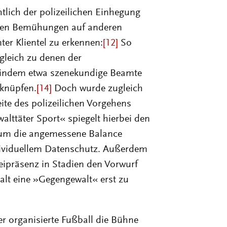
tlich der polizeilichen Einhegung
nden Bemühungen auf anderen
nter Klientel zu erkennen:
[12]
So
gleich zu denen der
indem etwa szenekundige Beamte
 knüpfen.
[14]
Doch wurde zugleich
eite des polizeilichen Vorgehens
walttäter Sport« spiegelt hierbei den
« um die angemessene Balance
ividuellem Datenschutz. Außerdem
zeipräsenz in Stadien den Vorwurf
alt eine »Gegengewalt« erst zu
er organisierte Fußball die Bühne
h, zuweilen sogar widerwillig