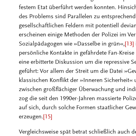
festem Etat überführt werden konnten. Hinsich
des Problems sind Parallelen zu entspreche
gesellschaftlichen Feldern mit potentiell devia
erscheinen einige Methoden der Polizei im Ver
Sozialpädagogen wie »Dasselbe in grün«,
[13]
persönliche Kontakte in gefährdete Fan-Kreise
eine erbitterte Diskussion um die repressive S
geführt: Vor allem der Streit um die Datei »Ge
klassischen Konflikt der »Inneren Sicherheit
zwischen großflächiger Überwachung und ind
zog die seit den 1990er-Jahren massierte Poli
auf sich, durch solche Formen staatlicher Gew
erzeugen.
[15]
Vergleichsweise spät betrat schließlich auch d
der Verantwortung. Dass dies anfangs zögerlic