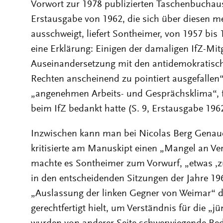
Vorwort zur 1978 publizierten Taschenbuchaus
Erstausgabe von 1962, die sich über diesen m
ausschweigt, liefert Sontheimer, von 1957 bis 
eine Erklärung: Einigen der damaligen IfZ-Mitgl
Auseinandersetzung mit den antidemokratisch
Rechten anscheinend zu pointiert ausgefallen
„angenehmen Arbeits- und Gesprächsklima“, f
beim IfZ bedankt hatte (S. 9, Erstausgabe 196
Inzwischen kann man bei Nicolas Berg Genau
kritisierte am Manuskipt einen „Mangel an Ve
machte es Sontheimer zum Vorwurf, „etwas ‚zu
in den entscheidenden Sitzungen der Jahre 19
„Auslassung der linken Gegner von Weimar“ den
gerechtfertigt hielt, um Verständnis für die „j