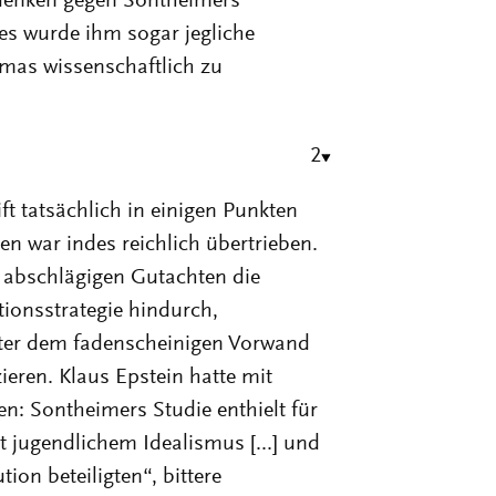
denken gegen Sontheimers
es wurde ihm sogar jegliche
emas wissenschaftlich zu
2
 tatsächlich in einigen Punkten
nen war indes reichlich übertrieben.
r abschlägigen Gutachten die
ionsstrategie hindurch,
nter dem fadenscheinigen Vorwand
ieren. Klaus Epstein hatte mit
n: Sontheimers Studie enthielt für
t jugendlichem Idealismus [...] und
ion beteiligten“, bittere