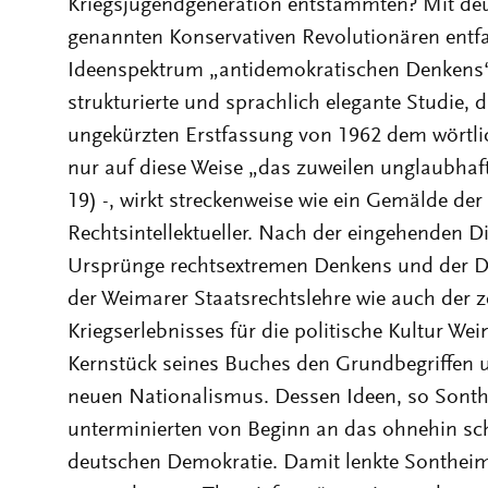
Kriegsjugendgeneration entstammten? Mit de
genannten Konservativen Revolutionären entfa
Ideenspektrum „antidemokratischen Denkens“ 
strukturierte und sprachlich elegante Studie, d
ungekürzten Erstfassung von 1962 dem wörtlic
nur auf diese Weise „das zuweilen unglaubhaf
19) -, wirkt streckenweise wie ein Gemälde de
Rechtsintellektueller. Nach der eingehenden D
Ursprünge rechtsextremen Denkens und der Da
der Weimarer Staatsrechtslehre wie auch der 
Kriegserlebnisses für die politische Kultur W
Kernstück seines Buches den Grundbegriffen 
neuen Nationalismus. Dessen Ideen, so Sonth
unterminierten von Beginn an das ohnehin sc
deutschen Demokratie. Damit lenkte Sontheime