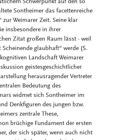
utlichem Schwerpunkt auf den so
ltete Sontheimer das facettenreiche
zur Weimarer Zeit. Seine klar
ie insbesondere in ihrer
hen Zitat großen Raum lässt - weil
t Scheinende glaubhaft“ werde (S.
r kognitiven Landschaft Weimarer
iskussion geistesgeschichtlicher
rstellung herausragender Vertreter
zentralen Bedeutung des
eimars widmet sich Sontheimer im
und Denkfiguren des jungen bzw.
eimers zentrale These,
hon brüchige Fundament der ersten
r, der sich später, wenn auch nicht