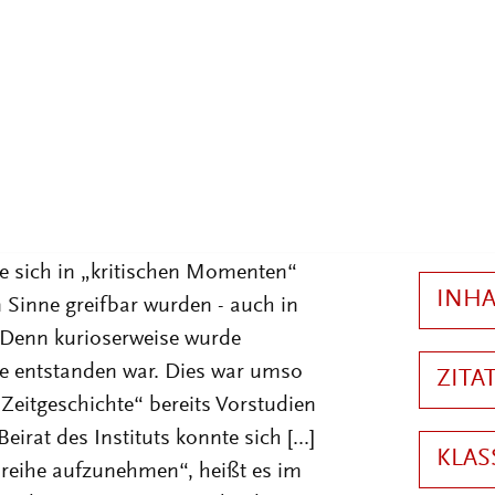
gescheitert war. Weimar war - mal
dteil des bundesrepublikanischen
Zeitgeschichte (IfZ) seine Arbeit
inandersetzung mit der „Weimarer
n auf der anderen Seite
gen“
4
durch den Äther der
e sich in „kritischen Momenten“
 Sinne greifbar wurden - auch in
Denn kurioserweise wurde
sie entstanden war. Dies war umso
 Zeitgeschichte“ bereits Vorstudien
eirat des Instituts konnte sich [...]
enreihe aufzunehmen“, heißt es im