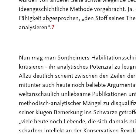
wurden von anderer Seite schwerwiegende Be
ideengeschichtliche Methode vorgebracht. Ja, 
Fähigkeit abgesprochen, „den Stoff seines Th
analysieren“.
7
Nun mag man Sontheimers Habilitationsschrift
kritisieren - ihr analytisches Potenzial zu leug
Allzu deutlich scheint zwischen den Zeilen de
mitunter auch heute noch beliebte Argumentat
weltanschaulich unliebsame Publikationen u
methodisch-analytischer Mängel zu disqualifiz
seiner klugen Bemerkung ins Schwarze getroffe
„viele heute noch Lebende, die sich damals mi
scharfem Intellekt an der Konservativen Revolut