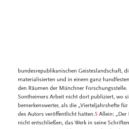
Demokratie, das gerade einmal 30 Jahre zuvor 
mehr, mal weniger evident - integraler Bestan
Erfahrungs- und Deutungshorizonts.
2
Hatte auf der einen Seite 1953 das Institut für 
aufgenommen und die wissenschaftliche Ause
Erfahrung“
3
zum Leitmotiv erhoben, schwirrte
mannigfaltig konkurrierende „Primärerfahrun
bundesrepublikanischen Geisteslandschaft, di
materialisierten und in einem ganz handfesten
den Räumen der Münchner Forschungsstelle. 
Sontheimers Arbeit nicht dort publiziert, wo 
bemerkenswerter, als die „Vierteljahrshefte für
des Autors veröffentlicht hatten.
5
Allein: „Der B
nicht entschließen, das Werk in seine Schrift