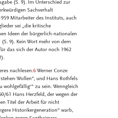
gabe (S. 9). Im Unterschied zur
erkwürdigen Sachverhalt
1959 Mitarbeiter des Instituts, auch
ieder sei „die kritische
en Ideen der bürgerlich-nationalen
“ (S. 9). Kein Wort mehr von dem
ür das sich der Autor noch 1962
2).
eres nachlesen.
6
Werner Conze
rstehen-Wollen“, und Hans Rothfels
 wohlgefällig‘“ zu sein. Wenngleich
60/61 Hans Herzfeld, der wegen der
 Titel der Arbeit für nicht
üngere Historikergeneration“ warb,