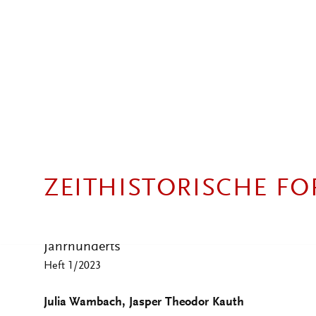
MIGRATION UMKEHREN?
Ausweisungen und Abschiebungen im liberal
Heft 1/2023
Felix Axster
DIE »WENDE« ALS FORM DER KOLONI
Zur Genese und Aktualität eines populären 
Heft 1 /2023
Inken Bartels, Simon Sperling
ERZWUNGENE FREIWILLIGKEIT
Zur Produktion von
Returnability
im europäisc
Jahrhunderts
Heft 1/2023
Julia Wambach, Jasper Theodor Kauth
ABGESCHOBEN AUS DEM EIGENEN L