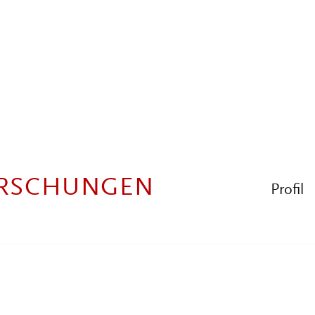
en Deutschland
Schl
SIERUNG?
Deutungsschemas
hen Grenzregime des 21.
AND