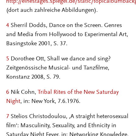
http://einestages.spiegel.de/static/topicalbumba
(dort auch zahlreiche Abbildungen).
4
Sherril Dodds, Dance on the Screen. Genres
and Media from Hollywood to Experimental Art,
Basingstoke 2001, S. 37.
5
Dorothee Ott, Shall we dance and sing?
Zeitgenössische Musical- und Tanzfilme,
Konstanz 2008, S. 79.
6
Nik Cohn,
Tribal Rites of the New Saturday
Night
, in: New York, 7.6.1976.
7
Stelios Christodoulou, ‚A straight heterosexual
film‘: Masculinity, Sexuality, and Ethnicity in
Saturday Night Fever, in: Networking Knowledge.