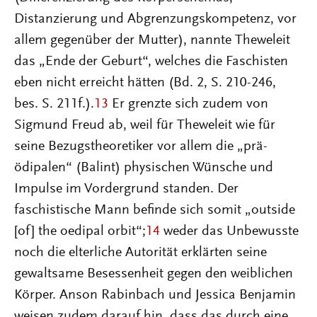
Distanzierung und Abgrenzungskompetenz, vor
allem gegenüber der Mutter), nannte Theweleit
das „Ende der Geburt“, welches die Faschisten
eben nicht erreicht hätten (Bd. 2, S. 210-246,
bes. S. 211f.).
13
Er grenzte sich zudem von
Sigmund Freud ab, weil für Theweleit wie für
seine Bezugstheoretiker vor allem die „prä-
ödipalen“ (Balint) physischen Wünsche und
Impulse im Vordergrund standen. Der
faschistische Mann befinde sich somit „outside
[of] the oedipal orbit“;
14
weder das Unbewusste
noch die elterliche Autorität erklärten seine
gewaltsame Besessenheit gegen den weiblichen
Körper. Anson Rabinbach und Jessica Benjamin
weisen zudem darauf hin, dass das durch eine