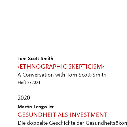
Tatjana Tönsmeyer, Heike Wieters
WELT – HUNGER – HILFE
Zur Zeitgeschichte eines Menschheitsproble
Heft 2/2021
Tom Scott-Smith
›ETHNOGRAPHIC SKEPTICISM‹
A Conversation with Tom Scott-Smith
Heft 2/2021
2020
Martin Lengwiler
GESUNDHEIT ALS INVESTMENT
Die doppelte Geschichte der Gesundheitsöko
Heft 2/2020