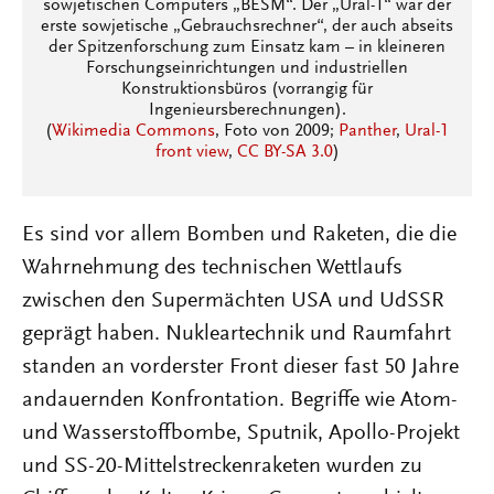
sowjetischen Computers „BĖSM“. Der „Ural-1“ war der
erste sowjetische „Gebrauchsrechner“, der auch abseits
der Spitzenforschung zum Einsatz kam – in kleineren
Forschungseinrichtungen und industriellen
Konstruktionsbüros (vorrangig für
Ingenieursberechnungen).
(
Wikimedia Commons
, Foto von 2009;
Panther
,
Ural-1
front view
,
CC BY-SA 3.0
)
Es sind vor allem Bomben und Raketen, die die
Wahrnehmung des technischen Wettlaufs
zwischen den Supermächten USA und UdSSR
geprägt haben. Nukleartechnik und Raumfahrt
standen an vorderster Front dieser fast 50 Jahre
andauernden Konfrontation. Begriffe wie Atom-
und Wasserstoffbombe, Sputnik, Apollo-Projekt
und SS-20-Mittelstreckenraketen wurden zu