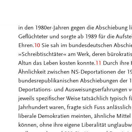
Jüdin Alisa Fuss ketteten sich noch während 
das Gerichtsgebäude, in dem sich Altuns Schic
wurde nach Altuns Tod Mitbegründerin des Ber
in den 1980er-Jahren gegen die Abschiebung l
Geflüchteter und sorgte ab 1989 für die Aufs
Ehren.
10
Sie sah im bundesdeutschen Abschi
»Schreibtischtäter« am Werk, deren bürokrati
Altun das Leben kosten konnte.
11
Durch ihre K
Ähnlichkeit zwischen NS-Deportationen der 1
bundesrepublikanischen Abschiebungen der 1
Deportations- und Ausweisungserfahrungen v
jeweils spezifischer Weise tatsächlich typisch 
Jahrhundert waren, fragte sich Fuss anlässlic
liberale Demokratien meinten, ähnliche Mitte
können, ohne ihre eigene Liberalität unglaub