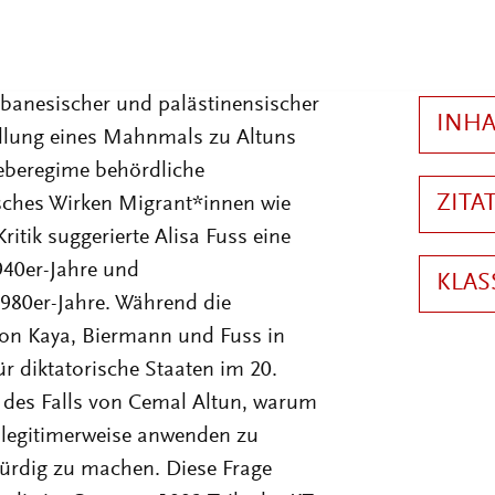
des Prozesses im Frühjahr 1983 an
ksal entscheiden sollte. Alisa Fuss
liner Flüchtlingsrats, wandte sich
ibanesischer und palästinensischer
tellung eines Mahnmals zu Altuns
eberegime behördliche
sches Wirken Migrant*innen wie
ritik suggerierte Alisa Fuss eine
940er-Jahre und
980er-Jahre. Während die
on Kaya, Biermann und Fuss in
für diktatorische Staaten im 20.
h des Falls von Cemal Altun, warum
l legitimerweise anwenden zu
würdig zu machen. Diese Frage