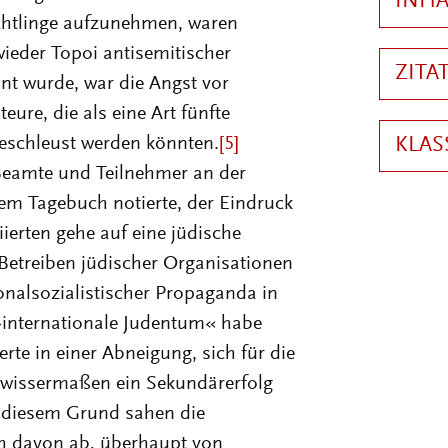
üchtlinge aufzunehmen, waren
 wieder Topoi antisemitischer
nt wurde, war die Angst vor
eure, die als eine Art fünfte
eschleust werden könnten.
[5]
 Beamte und Teilnehmer an der
em Tagebuch notierte, der Eindruck
ierten gehe auf eine jüdische
f Betreiben jüdischer Organisationen
onalsozialistischer Propaganda in
 »internationale Judentum« habe
rte in einer Abneigung, sich für die
gewissermaßen ein Sekundärerfolg
s diesem Grund sahen die
h davon ab, überhaupt von