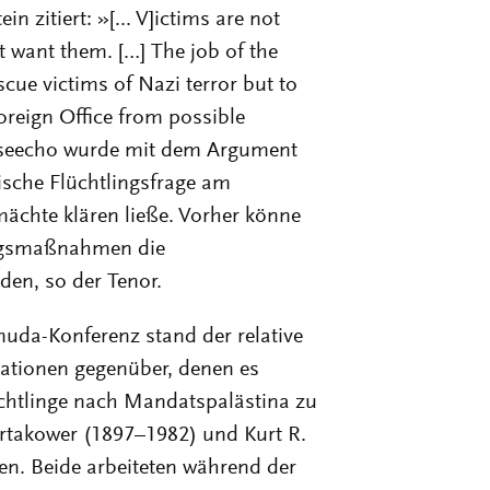
 zitiert: »[... V]ictims are not
 want them. […] The job of the
ue victims of Nazi terror but to
oreign Office from possible
seecho wurde mit dem Argument
ische Flüchtlingsfrage am
mächte klären ließe. Vorher könne
ngsmaßnahmen die
den, so der Tenor.
muda-Konferenz stand der relative
sationen gegenüber, denen es
üchtlinge nach Mandatspalästina zu
rtakower (1897–1982) und Kurt R.
en. Beide arbeiteten während der