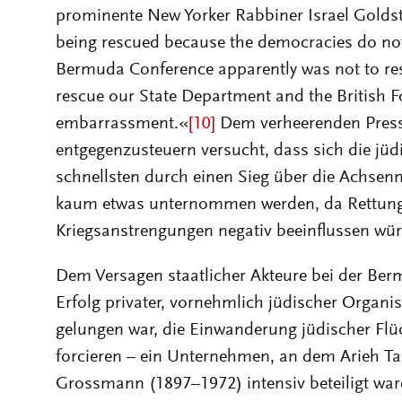
prominente New Yorker Rabbiner Israel Goldstein
being rescued because the democracies do not
Bermuda Conference apparently was not to resc
rescue our State Department and the British F
embarrassment.«
[10]
Dem verheerenden Pres
entgegenzusteuern versucht, dass sich die jüd
schnellsten durch einen Sieg über die Achsen
kaum etwas unternommen werden, da Rettu
Kriegsanstrengungen negativ beeinflussen wür
Dem Versagen staatlicher Akteure bei der Ber
Erfolg privater, vornehmlich jüdischer Organi
gelungen war, die Einwanderung jüdischer Fl
forcieren – ein Unternehmen, an dem Arieh Ta
Grossmann (1897–1972) intensiv beteiligt war