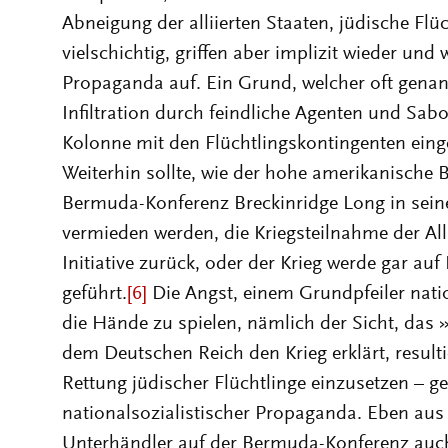
Abneigung der alliierten Staaten, jüdische Fl
vielschichtig, griffen aber implizit wieder und
Propaganda auf. Ein Grund, welcher oft genan
Infiltration durch feindliche Agenten und Sabot
Kolonne mit den Flüchtlingskontingenten eing
Weiterhin sollte, wie der hohe amerikanische
Bermuda-Konferenz Breckinridge Long in sein
vermieden werden, die Kriegsteilnahme der Alli
Initiative zurück, oder der Krieg werde gar au
geführt.
[6]
Die Angst, einem Grundpfeiler nati
die Hände zu spielen, nämlich der Sicht, das
dem Deutschen Reich den Krieg erklärt, resultie
Rettung jüdischer Flüchtlinge einzusetzen – 
nationalsozialistischer Propaganda. Eben au
Unterhändler auf der Bermuda-Konferenz auc