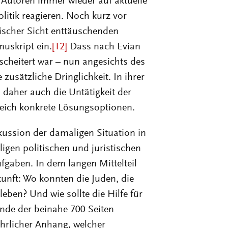
 Autoren immer wieder auf aktuelle
olitik reagieren. Noch kurz vor
ischer Sicht enttäuschenden
uskript ein.
[12]
Dass nach Evian
scheitert war – nun angesichts des
usätzliche Dringlichkeit. In ihrer
daher auch die Untätigkeit der
leich konkrete Lösungsoptionen.
kussion der damaligen Situation in
ligen politischen und juristischen
fgaben. In dem langen Mittelteil
unft: Wo konnten die Juden, die
leben? Und wie sollte die Hilfe für
Ende der beinahe 700 Seiten
ührlicher Anhang, welcher