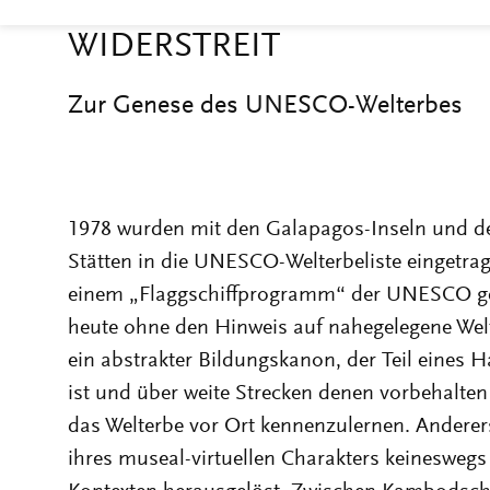
Zur Genese des UNESCO-Welterbes
1978 wurden mit den Galapagos-Inseln und der
Stätten in die UNESCO-Welterbeliste eingetrag
einem „Flaggschiffprogramm“ der UNESCO g
heute ohne den Hinweis auf nahegelegene Welte
ein abstrakter Bildungskanon, der Teil eines 
ist und über weite Strecken denen vorbehalten b
das Welterbe vor Ort kennenzulernen. Andererse
ihres museal-virtuellen Charakters keineswegs 
Kontexten herausgelöst. Zwischen Kambodsch
des begehrten Titels kürzlich sogar zu einem
Vihear-Tempel 2008 auf Antrag Kambodschas in
worden war, eskalierte die Auseinandersetzun