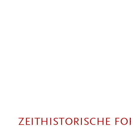
Direkt zum Inhalt
ZEITHISTORISCHE F
STUDIES IN CONTEMPORA
Zeithistorische Forschungen
Archiv
3 / 2011
Andrea Rehling
UNIVERSALISMEN UND PA
WIDERSTREIT