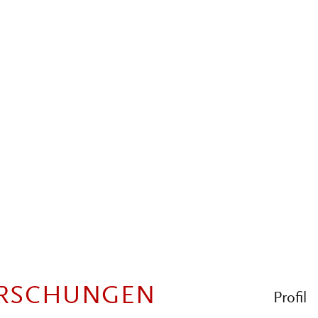
ORSCHUNGEN
Profil
RY HISTORY
Aufsätze
Abst
RTIKULARISMEN IM
INHA
ZITA