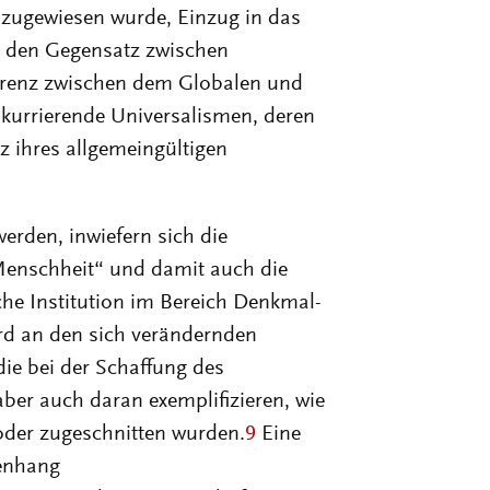
kurrierende Universalismen, deren
z ihres allgemeingültigen
erden, inwiefern sich die
Menschheit“ und damit auch die
che Institution im Bereich Denkmal-
rd an den sich verändernden
die bei der Schaffung des
ber auch daran exemplifizieren, wie
oder zugeschnitten wurden.
9
Eine
enhang
h epistemische Gemeinschaften
n als Deutungseliten an Macht, die
Agenda zu platzieren, Politikfelder