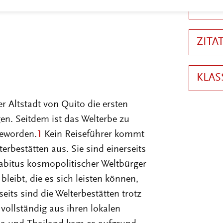
KLAS
 Altstadt von Quito die ersten
en. Seitdem ist das Welterbe zu
eworden.
1
Kein Reiseführer kommt
Lizenz
rbestätten aus. Sie sind einerseits
Habitus kosmopolitischer Weltbürger
leibt, die es sich leisten können,
its sind die Welterbestätten trotz
vollständig aus ihren lokalen
a und Thailand kam es aufgrund
 Grenzkonflikt: Nachdem der Preah-
 die Welterbeliste eingetragen
g – immer auch mit Bezug auf den