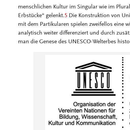
analytisch weiter differenziert und durch zusät
man die Genese des UNESCO-Welterbes histor
Emblem des UNESCO-Welterbes: Die quadr
umschlossen von einer Weltkugel, soll die ang
Kultur- und Naturerbe sy