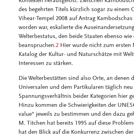
Welterbestatus, den beide Staaten ebenso wie 
beanspruchen.
2
Hier wurde nicht zum ersten M
Katalog der Kultur- und Naturschätze mit Welt
Interessen zu stärken.
Die Welterbestätten sind also Orte, an denen 
Universalen und dem Partikularen täglich ne
Spannungsverhältnis beider Kategorien hier g
Hinzu kommen die Schwierigkeiten der UNESC
value“ jeweils zu bestimmen und den dazu ge
M. Titchen hat bereits 1995 auf diese Problem
hat den Blick auf die Konkurrenz zwischen der 
menschlichen Kultur im Singular wie im Plural
Erbstücke“ gelenkt.
5
Die Konstruktion von Uni
mit dem Partikularen spielen zweifellos eine w