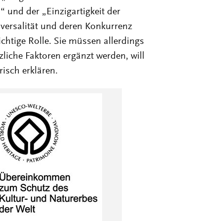
zliche Faktoren ergänzt werden, will
isch erklären.
atische Krone eines Baumes,
estrebte enge Verbindung zwischen
mbolisieren.