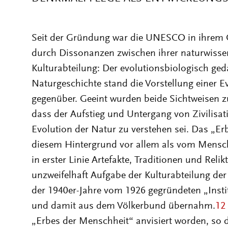
durch Dissonanzen zwischen ihrer naturwissen
Kulturabteilung: Der evolutionsbiologisch ged
Naturgeschichte stand die Vorstellung einer Ev
gegenüber. Geeint wurden beide Sichtweisen 
dass der Aufstieg und Untergang von Zivilisat
Evolution der Natur zu verstehen sei. Das „E
diesem Hintergrund vor allem als vom Mensch
in erster Linie Artefakte, Traditionen und Reli
unzweifelhaft Aufgabe der Kulturabteilung de
der 1940er-Jahre vom 1926 gegründeten „Insti
und damit aus dem Völkerbund übernahm.
12
„Erbes der Menschheit“ anvisiert worden, so
Beginn der 1950er-Jahre ein breites Spektru
Schutz von Kulturschätzen in Krieg und Friede
Rolle erhielt dabei ein Expertenkomitee, das