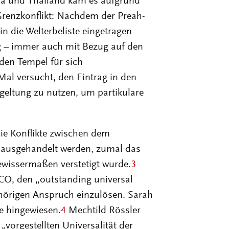
den Tempel für sich
al versucht, den Eintrag in den
geltung zu nutzen, um partikulare
die Konflikte zwischen dem
u ausgehandelt werden, zumal das
ewissermaßen verstetigt wurde.
3
O, den „outstanding universal
hörigen Anspruch einzulösen. Sarah
e hingewiesen.
4
Mechtild Rössler
„vorgestellten Universalität der
“ und der „Einzigartigkeit der
versalität und deren Konkurrenz
ichtige Rolle. Sie müssen allerdings