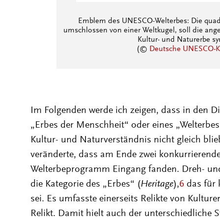
(©
Deutsche UNESCO-
Im Folgenden werde ich zeigen, dass in den 
„Erbes der Menschheit“ oder eines „Welterbe
Kultur- und Naturverständnis nicht gleich blie
veränderte, dass am Ende zwei konkurrierende 
Welterbeprogramm Eingang fanden. Dreh- und
die Kategorie des „Erbes“ (
Heritage
),
6
das für 
sei. Es umfasste einerseits Relikte von Kulture
Relikt. Damit hielt auch der unterschiedliche
der Kultur- und in der Naturgeschichte jeweil
Welterbeprogramm.
7
Es gab folglich nicht nu
Universalismus und Partikularismus (als Dif