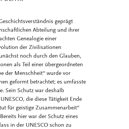
schaftlichen Abteilung und ihrer
achten Genealogie einer
olution der Zivilisationen
zunächst noch durch den Glauben,
ionen als Teil einer übergeordneten
rbe der Menschheit“ wurde vor
en geformt betrachtet; es umfasste
kte. Sein Schutz war deshalb
r UNESCO, die diese Tätigkeit Ende
tut für geistige Zusammenarbeit“
Bereits hier war der Schutz eines
 dass in der UNESCO schon zu
m potenzieller Maßnahmen zum
n diskutiert wurde. Eine besondere
 den Generaldirektor der UNESCO in