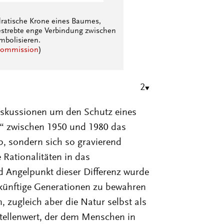
Kommission
)
2
Diskussionen um den Schutz eines
s“ zwischen 1950 und 1980 das
b, sondern sich so gravierend
Rationalitäten in das
 Angelpunkt dieser Differenz wurde
künftige Generationen zu bewahren
n, zugleich aber die Natur selbst als
 Stellenwert, der dem Menschen in
s zugewiesen wurde, Einzug in das
r den Gegensatz zwischen
ferenz zwischen dem Globalen und