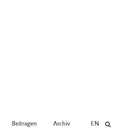
Beitragen
Archiv
EN
ract
PDF
LT
TION