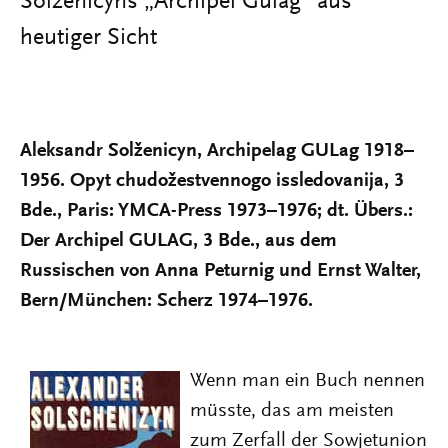
Solženicyns „Archipel Gulag“ aus
heutiger Sicht
Aleksandr Solženicyn, Archipelag GULag 1918–
1956. Opyt chudožestvennogo issledovanija, 3
Bde., Paris: YMCA-Press 1973–1976; dt. Übers.:
Der Archipel GULAG, 3 Bde., aus dem
Russischen von Anna Peturnig und Ernst Walter,
Bern/München: Scherz 1974–1976.
Wenn man ein Buch nennen
müsste, das am meisten
zum Zerfall der Sowjetunion