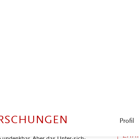
16 Staaten besucht, sprengte die
item und musste deswegen an den
 werden, nämlich in das
6, konnte der Direktor der
ring, die gedruckte Dokumentation
 Titel wie die Tagung selbst:
dert erneut zu dieser Publikation,
tteleuropäisch-südosteuropäischer
 anderen Exilwissenschaftler aus
gress eine stark westeuropäisch
erden muss, dass Göhring als
über die besten Kontakte verfügte.
 Wissenschaftskontakte in den
undenkbar. Aber das Unter-sich-