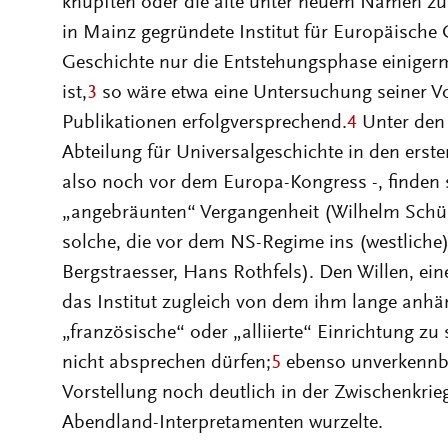
knüpften oder die alte unter neuem Namen zu 
in Mainz gegründete Institut für Europäische G
Geschichte nur die Entstehungsphase einiger
ist,
3
so wäre etwa eine Untersuchung seiner V
Publikationen erfolgversprechend.
4
Unter den 
Abteilung für Universalgeschichte in den erste
also noch vor dem Europa-Kongress -, finden s
„angebräunten“ Vergangenheit (Wilhelm Schüss
solche, die vor dem NS-Regime ins (westliche
Bergstraesser, Hans Rothfels). Den Willen, ein
das Institut zugleich von dem ihm lange anhä
„französische“ oder „alliierte“ Einrichtung z
nicht absprechen dürfen;
5
ebenso unverkennbar
Vorstellung noch deutlich in der Zwischenkrie
Abendland-Interpretamenten wurzelte.