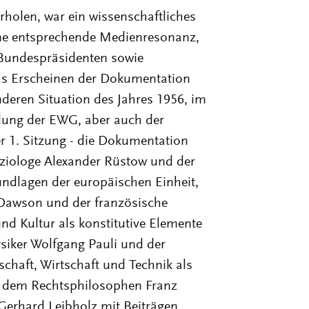
holen, war ein wissenschaftliches
ine entsprechende Medienresonanz,
 Bundespräsidenten sowie
as Erscheinen der Dokumentation
nderen Situation des Jahres 1956, im
dung der EWG, aber auch der
r 1. Sitzung - die Dokumentation
 Soziologe Alexander Rüstow und der
undlagen der europäischen Einheit,
r Dawson und der französische
nd Kultur als konstitutive Elemente
siker Wolfgang Pauli und der
haft, Wirtschaft und Technik als
n dem Rechtsphilosophen Franz
erhard Leibholz mit Beiträgen