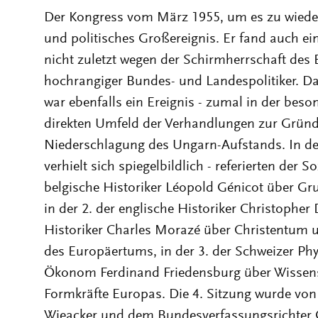
Der Kongress vom März 1955, um es zu wieder
und politisches Großereignis. Er fand auch e
nicht zuletzt wegen der Schirmherrschaft des
hochrangiger Bundes- und Landespolitiker. D
war ebenfalls ein Ereignis - zumal in der beso
direkten Umfeld der Verhandlungen zur Grün
Niederschlagung des Ungarn-Aufstands. In de
verhielt sich spiegelbildlich - referierten der
belgische Historiker Léopold Génicot über Gr
in der 2. der englische Historiker Christophe
Historiker Charles Morazé über Christentum u
des Europäertums, in der 3. der Schweizer Phy
Ökonom Ferdinand Friedensburg über Wissensc
Formkräfte Europas. Die 4. Sitzung wurde vo
Wieacker und dem Bundesverfassungsrichter G