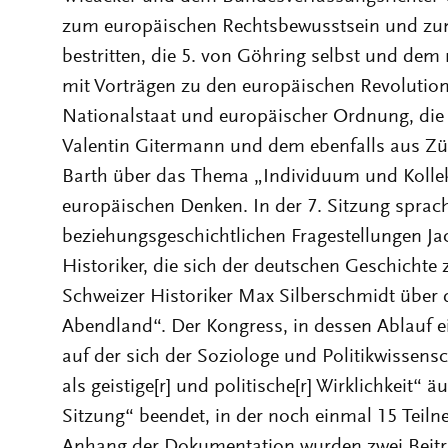
zum europäischen Rechtsbewusstsein und z
bestritten, die 5. von Göhring selbst und dem
mit Vorträgen zu den europäischen Revoluti
Nationalstaat und europäischer Ordnung, die 
Valentin Gitermann und dem ebenfalls aus Zü
Barth über das Thema „Individuum und Kollek
europäischen Denken. In der 7. Sitzung sprac
beziehungsgeschichtlichen Fragestellungen Ja
Historiker, die sich der deutschen Geschichte
Schweizer Historiker Max Silberschmidt über
Abendland“. Der Kongress, in dessen Ablauf ein
auf der sich der Soziologe und Politikwissens
als geistige[r] und politische[r] Wirklichkeit“ 
Sitzung“ beendet, in der noch einmal 15 Teiln
Anhang der Dokumentation wurden zwei Beitr