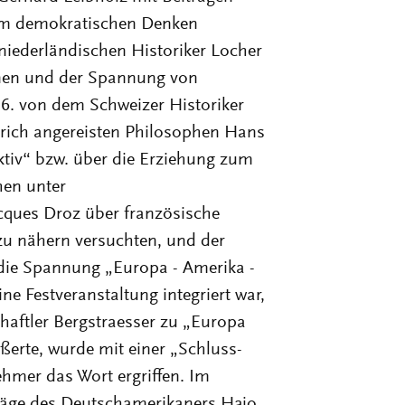
um demokratischen Denken
 niederländischen Historiker Locher
onen und der Spannung von
6. von dem Schweizer Historiker
rich angereisten Philosophen Hans
tiv“ bzw. über die Erziehung zum
hen unter
cques Droz über französische
 zu nähern versuchten, und der
 die Spannung „Europa - Amerika -
e Festveranstaltung integriert war,
chaftler Bergstraesser zu „Europa
äußerte, wurde mit einer „Schluss-
ehmer das Wort ergriffen. Im
äge des Deutschamerikaners Hajo