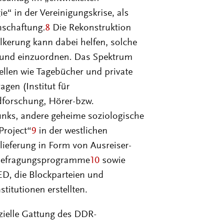
e“ in der Vereinigungskrise, als
nschaftung.
8
Die Rekonstruktion
erung kann dabei helfen, solche
n und einzuordnen. Das Spektrum
ellen wie Tagebücher und private
gen (Institut für
dforschung, Hörer-bzw.
nks, andere geheime soziologische
Project“
9
in der westlichen
eferung in Form von Ausreiser-
e Befragungsprogramme
10
sowie
SED, die Blockparteien und
titutionen erstellten.
ezielle Gattung des DDR-