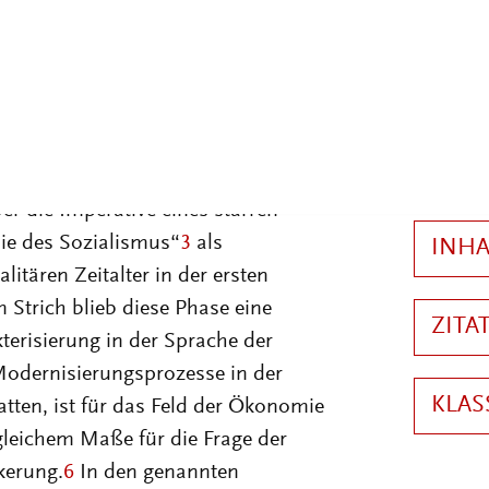
 bewältigte, ohne dass er
onen angenommen hätte.
2
isierungsdruck ab. Sie entwarf
rien und versuchte, sich
ge zu geben - auf einigen Gebieten
ber die Imperative eines starren
ie des Sozialismus“
3
als
tären Zeitalter in der ersten
 Strich blieb diese Phase eine
terisierung in der Sprache der
Modernisierungsprozesse in der
ten, ist für das Feld der Ökonomie
gleichem Maße für die Frage der
kerung.
6
In den genannten