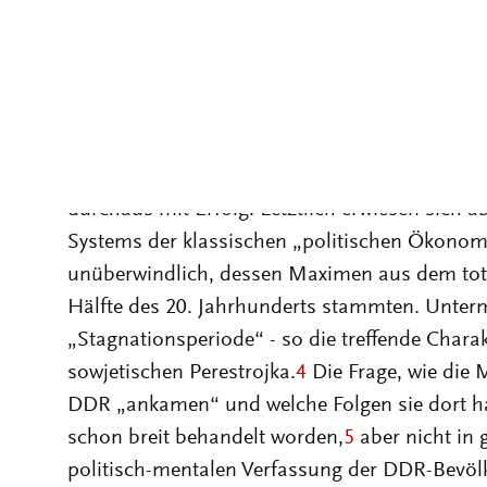
zumindest ökonomisch-technologisch durchaus
gesellschaftlich systemgefährdende Dimensi
Auch die DDR arbeitete sich an diesem Modern
Investitionsprogramme für die Zukunftsindust
gesellschaftlich ein offeneres, lockeres Geprä
durchaus mit Erfolg. Letztlich erwiesen sich a
Systems der klassischen „politischen Ökonom
unüberwindlich, dessen Maximen aus dem totali
Hälfte des 20. Jahrhunderts stammten. Unterm
„Stagnationsperiode“ - so die treffende Charak
sowjetischen Perestrojka.
4
Die Frage, wie die 
DDR „ankamen“ und welche Folgen sie dort hat
schon breit behandelt worden,
5
aber nicht in 
politisch-mentalen Verfassung der DDR-Bevöl