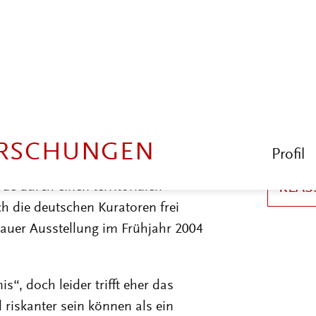
n der These überein, dass Moskau
ch mit Ostberlin einen kulturellen
ige Schlussfolgerung, habe man den
e insgesamt erweitern müssen. In
seinander: Die russischen
eine viel stärkere Berücksichtigung
gewünscht, während ihre deutschen
terialsammlung im Katalog ihre
de durch einen territorialen
h die deutschen Kuratoren frei
kauer Ausstellung im Frühjahr 2004
“, doch leider trifft eher das
 riskanter sein können als ein