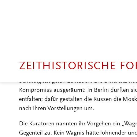
stimmten russische und deutsche Kuratoren i
nach dem Zweiten Weltkrieg weder mit West- no
Dialog geführt habe. Darum, so die fragwürd
Blickwinkel auf die beiden großen Machtblöck
einem anderen Punkt gingen die Meinungen au
Kuratoren hätten sich nach eigenem Bekunden 
des zeit- und kunstgeschichtlichen Kontexts 
Kollegen glaubten, mit der Meinungs- und Ma
Schuldigkeit getan zu haben. Die Differenz wur
Kompromiss ausgeräumt: In Berlin durften sic
entfalten; dafür gestalten die Russen die Mos
nach ihren Vorstellungen um.
Die Kuratoren nannten ihr Vorgehen ein „Wagnis
Gegenteil zu. Kein Wagnis hätte lohnender und