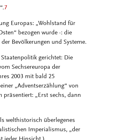
“.
7
ung Europas: „Wohlstand für
Osten“ bezogen wurde -: die
 der Bevölkerungen und Systeme.
 Staatenpolitik gerichtet: Die
 vom Sechsereuropa der
res 2003 mit bald 25
n einer „Adventserzählung“ von
präsentiert: „Erst sechs, dann
als welthistorisch überlegenes
alistischen Imperialismus, „der
t jeder Hinsicht.)