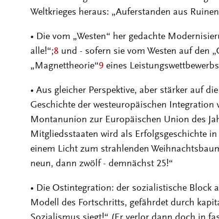
Weltkrieges heraus: „Auferstanden aus Ruinen
• Die vom „Westen“ her gedachte Modernisier
alle!“;
8
und - sofern sie vom Westen auf den „
„Magnettheorie“
9
eines Leistungswettbewerbs
• Aus gleicher Perspektive, aber stärker auf die
Geschichte der westeuropäischen Integration
Montanunion zur Europäischen Union des Jah
Mitgliedsstaaten wird als Erfolgsgeschichte i
einem Licht zum strahlenden Weihnachtsbaum 
neun, dann zwölf - demnächst 25!“
• Die Ostintegration: der sozialistische Block 
Modell des Fortschritts, gefährdet durch kapit
Sozialismus siegt!“ (Er verlor dann doch in fas