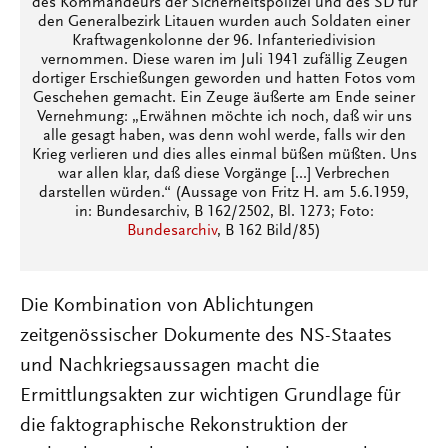
des Kommandeurs der Sicherheitspolizei und des SD für
den Generalbezirk Litauen wurden auch Soldaten einer
Kraftwagenkolonne der 96. Infanteriedivision
vernommen. Diese waren im Juli 1941 zufällig Zeugen
dortiger Erschießungen geworden und hatten Fotos vom
Geschehen gemacht. Ein Zeuge äußerte am Ende seiner
Vernehmung: „Erwähnen möchte ich noch, daß wir uns
alle gesagt haben, was denn wohl werde, falls wir den
Krieg verlieren und dies alles einmal büßen müßten. Uns
war allen klar, daß diese Vorgänge [...] Verbrechen
darstellen würden.“ (Aussage von Fritz H. am 5.6.1959,
in: Bundesarchiv, B 162/2502, Bl. 1273; Foto:
Bundesarchiv
, B 162 Bild/85)
Die Kombination von Ablichtungen
zeitgenössischer Dokumente des NS-Staates
und Nachkriegsaussagen macht die
Ermittlungsakten zur wichtigen Grundlage für
die faktographische Rekonstruktion der