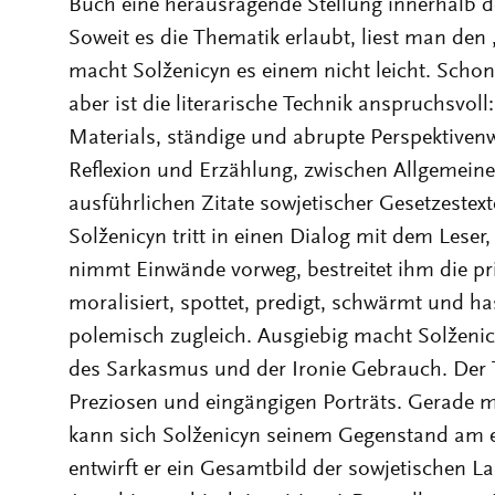
Buch eine herausragende Stellung innerhalb de
Soweit es die Thematik erlaubt, liest man den 
macht Solženicyn es einem nicht leicht. Scho
aber ist die literarische Technik anspruchsvol
Materials, ständige und abrupte Perspektivenw
Reflexion und Erzählung, zwischen Allgemei
ausführlichen Zitate sowjetischer Gesetzestex
Solženicyn tritt in einen Dialog mit dem Leser
nimmt Einwände vorweg, bestreitet ihm die pri
moralisiert, spottet, predigt, schwärmt und ha
polemisch zugleich. Ausgiebig macht Solženic
des Sarkasmus und der Ironie Gebrauch. Der T
Preziosen und eingängigen Porträts. Gerade mi
kann sich Solženicyn seinem Gegenstand am e
entwirft er ein Gesamtbild der sowjetischen La