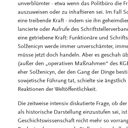
unverblümter - etwa wenn das Politbüro die Fr
auszuweisen oder zu inhaftieren sei. Im Fall S
eine treibende Kraft - indem sie ihn geheimdie
lancierte oder Aufrufe des Schriftstellerverban
eine getriebene Kraft: Funktionäre und Schrift
Solženicyn werde immer unverschämter, immer
müsse jetzt doch handeln. Aber es geschah übe
(außer den „operativen Maßnahmen“ des KGB),
eher Solženicyn, der den Gang der Dinge best
sowjetische Führung tat, schielte sie ängstlich
Reaktionen der Weltöffentlichkeit.
Die zeitweise intensiv diskutierte Frage, ob d
als historische Darstellung einzustufen sei, is
Geschichtswissenschaft nicht mehr so vorran