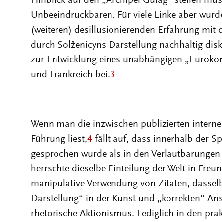
Hinblick auf den „Archipel Gulag“ stellen mus
Unbeeindruckbaren. Für viele Linke aber wurde
(weiteren) desillusionierenden Erfahrung mit
durch Solženicyns Darstellung nachhaltig diskr
zur Entwicklung eines unabhängigen „Euroko
und Frankreich bei.
3
Wenn man die inzwischen publizierten intern
Führung liest,
4
fällt auf, dass innerhalb der 
gesprochen wurde als in den Verlautbarungen
herrschte dieselbe Einteilung der Welt in Freu
manipulative Verwendung von Zitaten, dasselb
Darstellung“ in der Kunst und „korrekten“ Ansi
rhetorische Aktionismus. Lediglich in den pr