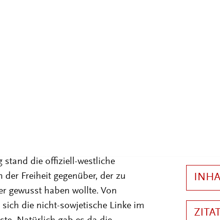
o leidenschaftlich und radikal,
SR von vornherein nicht zu denken
uss es gewesen sein, dass
den Boden entzog, ein prinzipiell
etes Unterfangen sei von Stalin
ie auch von Trotzkisten und
s war einer der Gründe, warum der
g aufgenommen wurde. Er zwang zur
ondern zum ganzen sowjetischen
tand die offiziell-westliche
 der Freiheit gegenüber, der zu
er gewusst haben wollte. Von
 sich die nicht-sowjetische Linke im