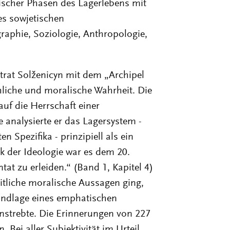
pischer Phasen des Lagerlebens mit
es sowjetischen
raphie, Soziologie, Anthropologie,
rtrat Solženicyn mit dem „Archipel
iche und moralische Wahrheit. Die
auf die Herrschaft einer
e analysierte er das Lagersystem -
n Spezifika - prinzipiell als ein
 der Ideologie war es dem 20.
at zu erleiden.“ (Band 1, Kapitel 4)
tliche moralische Aussagen ging,
undlage eines emphatischen
anstrebte. Die Erinnerungen von 227
. Bei aller Subjektivität im Urteil