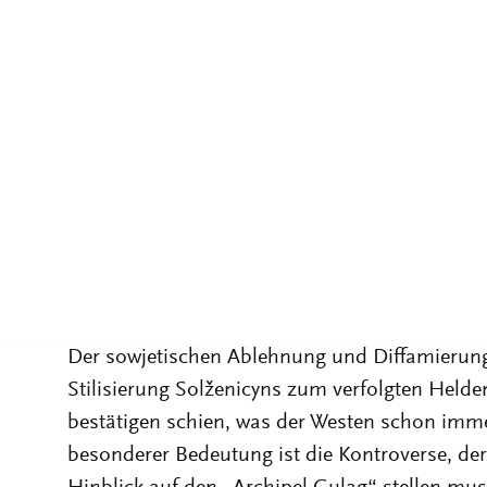
Geschichte.
2
Beweis wird auf Beweis gehäuft, s
dass an ein Erscheinen des Buchs in der UdS
war. Am verstörendsten für die Sowjetmacht m
Solženicyns Epos der sowjetischen Lebenslüge 
richtiges, unter den besten Vorzeichen gestart
korrumpiert worden - eine Einschätzung, wie s
Maoisten in Ost und West vertreten wurde. Da
„Archipel Gulag“ auch im Westen zwiespälti
Stellungnahme nicht nur zum Stalinismus, s
System.
Der sowjetischen Ablehnung und Diffamierung s
Stilisierung Solženicyns zum verfolgten Helden
bestätigen schien, was der Westen schon imm
besonderer Bedeutung ist die Kontroverse, der