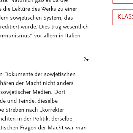
ste. Natürlich gab es da die
 die Lektüre des Werks zu einer
 dem sowjetischen System, das
editiert wurde. Dies trug wesentlich
mmunismus“ vor allem in Italien
2
en Dokumente der sowjetischen
Sphären der Macht nicht anders
 sowjetischer Medien. Dort
nde und Feinde, dieselbe
e Streben nach „korrekter
chten in der Politik, derselbe
aktischen Fragen der Macht war man