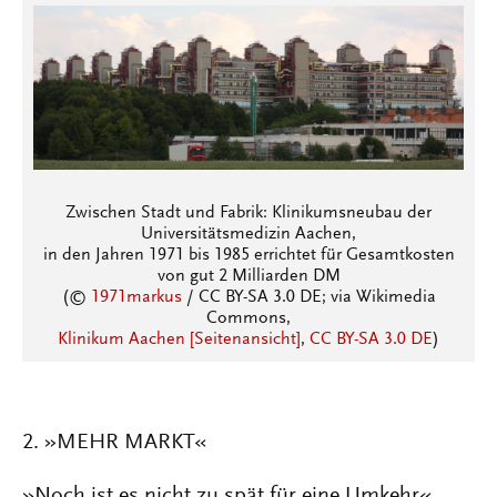
Zwischen Stadt und Fabrik: Klinikumsneubau der
Universitätsmedizin Aachen,
in den Jahren 1971 bis 1985 errichtet für Gesamtkosten
von gut 2 Milliarden DM
(©
1971markus
/ CC BY-SA 3.0 DE; via Wikimedia
Commons,
Klinikum Aachen [Seitenansicht]
,
CC BY-SA 3.0 DE
)
2. »MEHR MARKT«
»Noch ist es nicht zu spät für eine Umkehr«,