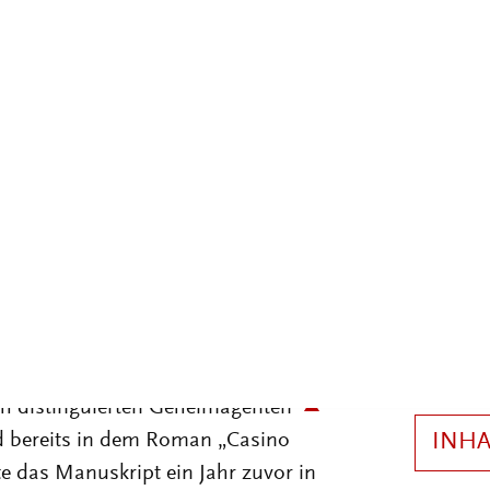
chen Heldenfigur in den letzten
ungsfeld herangewachsen ist.
1
Von
ie nachfolgende Interpretation der
ten Bond-Filme der 1960er-Jahre.
2
nken zu der Frage, wie in den
urchgespielt und bebildert wurden
orischen Situation der westlichen
 Absatzmarkt, hergestellt wurden.
BOND-FILME DER 1960ER-
isch distinguierten Geheimagenten
d bereits in dem Roman „Casino
te das Manuskript ein Jahr zuvor in