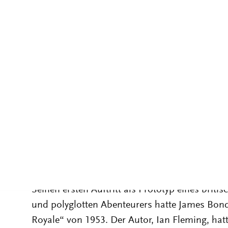
die wissenschaftliche Erkundung dieser ikonis
Jahren zu einem überaus betriebsamen Forsch
diesen „James-Bond-Studien“ profitiert auch d
frühen, vornehmlich von Sean Connery gepräg
Hier geht es um einige unabgeschlossene Geda
Filmen Motive von Sicherheit und Kontrolle d
und welche Korrespondenzen damit zu der hist
Industriegesellschaften, also dem vorrangigen
1. BEGRÜNDUNG EINES MYTHOS: DIE 
JAHRE
Seinen ersten Auftritt als Prototyp eines brit
und polyglotten Abenteurers hatte James Bon
Royale“ von 1953. Der Autor, Ian Fleming, hat