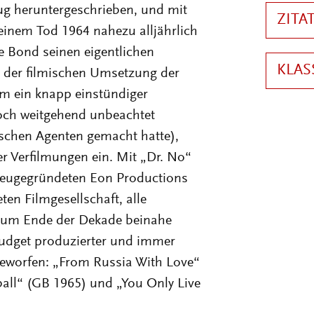
ug heruntergeschrieben, und mit
 seinem Tod 1964 nahezu alljährlich
e Bond seinen eigentlichen
t der filmischen Umsetzung der
m ein knapp einstündiger
och weitgehend unbeachtet
schen Agenten gemacht hatte),
er Verfilmungen ein. Mit „Dr. No“
r neugegründeten Eon Productions
en Filmgesellschaft, alle
zum Ende der Dekade beinahe
Budget produzierter und immer
geworfen: „From Russia With Love“
all“ (GB 1965) und „You Only Live