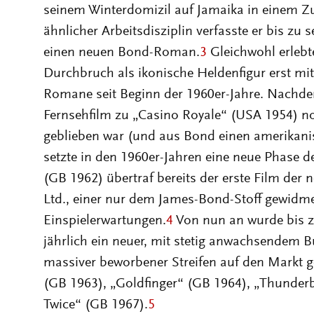
seinem Winterdomizil auf Jamaika in einem Z
ähnlicher Arbeitsdisziplin verfasste er bis zu
einen neuen Bond-Roman.
3
Gleichwohl erlebt
Durchbruch als ikonische Heldenfigur erst mi
Romane seit Beginn der 1960er-Jahre. Nachde
Fernsehfilm zu „Casino Royale“ (USA 1954) n
geblieben war (und aus Bond einen amerikani
setzte in den 1960er-Jahren eine neue Phase d
(GB 1962) übertraf bereits der erste Film de
Ltd., einer nur dem James-Bond-Stoff gewidmet
Einspielerwartungen.
4
Von nun an wurde bis 
jährlich ein neuer, mit stetig anwachsendem 
massiver beworbener Streifen auf den Markt 
(GB 1963), „Goldfinger“ (GB 1964), „Thunderb
Twice“ (GB 1967).
5