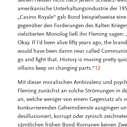
seinen Helden nicht nach jenem Schwarz-Weiß-
amerikanische Unterhaltungsindustrie der 19
„Casino Royale“ gab Bond beispielsweise eine
gegenüber den Forderungen des Kalten Kriege
vielzitierten Monolog ließ ihn Fleming sagen
Okay. If I’d been alive fifty years ago, the br
would have been damn near called Communis
go and fight that. History is moving pretty qu
villains keep on changing parts.“
12
Mit dieser moralischen Ambivalenz und psych
Fleming zunächst an solche Strömungen in de
an, welche weniger von einem Gegensatz als vo
konkurrierenden Geheimdienste ausgingen und
desillusioniert, korrupt oder zynisch zeichnete
sämtlichen frühen Bond-Romanen keinen Zweif