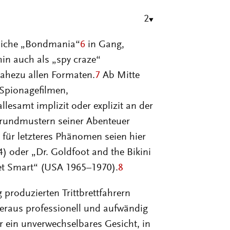
2
chliche „Bondmania“
6
in Gang,
in auch als „spy craze“
ahezu allen Formaten.
7
Ab Mitte
 Spionagefilmen,
esamt implizit oder explizit an der
Grundmustern seiner Abenteuer
; für letzteres Phänomen seien hier
) oder „Dr. Goldfoot and the Bikini
et Smart“ (USA 1965–1970).
8
 produzierten Trittbrettfahrern
eraus professionell und aufwändig
r ein unverwechselbares Gesicht, in