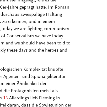
Muster angelegt, wie es die
50er-Jahre geprägt hatte. Im Roman
 durchaus zwiespältige Haltung
s zu erkennen, und in einem
: „Today we are fighting communism.
and of Conservatism we have today
m and we should have been told to
ickly these days and the heroes and
ologischen Komplexität knüpfte
r Agenten- und Spionageliteratur
n einer Ähnlichkeit der
 die Protagonisten meist als
n.
13
Allerdings ließ Fleming in
el daran, dass die Sowjetunion der