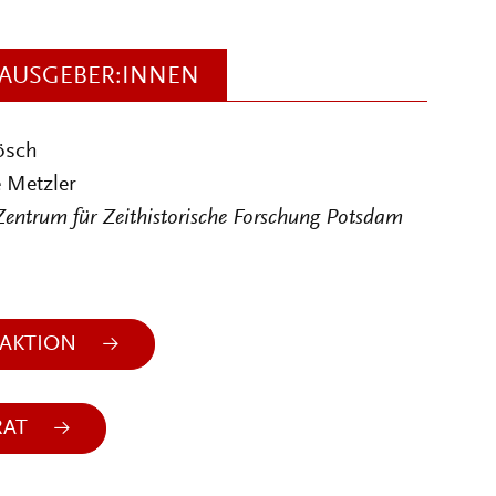
AUSGEBER:INNEN
ösch
 Metzler
Zentrum für Zeithistorische Forschung Potsdam
AKTION
RAT