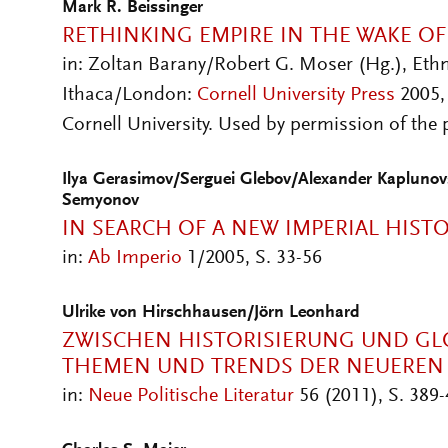
Mark R. Beissinger
RETHINKING EMPIRE IN THE WAKE OF
in: Zoltan Barany/Robert G. Moser (Hg.), Eth
Ithaca/London:
Cornell University Press
2005, 
Cornell University. Used by permission of the p
Ilya Gerasimov/Serguei Glebov/Alexander Kaplunov
Semyonov
IN SEARCH OF A NEW IMPERIAL HIST
in:
Ab Imperio
1/2005, S. 33-56
Ulrike von Hirschhausen/Jörn Leonhard
ZWISCHEN HISTORISIERUNG UND GLO
THEMEN UND TRENDS DER NEUEREN
in:
Neue Politische Literatur
56 (2011), S. 389