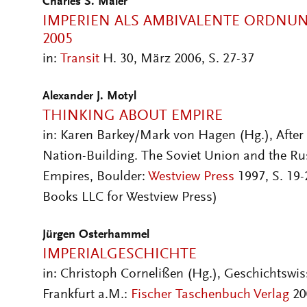
Charles S. Maier
IMPERIEN ALS AMBIVALENTE ORDNUN
2005
in:
Transit
H. 30, März 2006, S. 27-37
Alexander J. Motyl
THINKING ABOUT EMPIRE
in: Karen Barkey/Mark von Hagen (Hg.), After 
Nation-Building. The Soviet Union and the R
Empires, Boulder:
Westview Press
1997, S. 19-
Books LLC for Westview Press)
Jürgen Osterhammel
IMPERIALGESCHICHTE
in: Christoph Cornelißen (Hg.), Geschichtswis
Frankfurt a.M.:
Fischer Taschenbuch Verlag
20