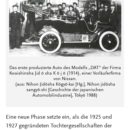
Das erste produzierte Auto des Modells „DAT“ der Firma
Kwaishinsha Jid ō sha K ō j ō (1914), einer Vorläuferfirma
von Nissan.
(aus: Nihon Jidōsha Kōgyō-kai [Hg.], Nihon jidōsha
sangyō-shi [Geschichte der japanischen
Automobilindustrie], Tōkyō 1988)
Eine neue Phase setzte ein, als die 1925 und
1927 gegründeten Tochtergesellschaften der