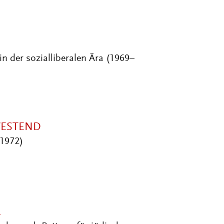
n der sozialliberalen Ära (1969–
WESTEND
–1972)
A