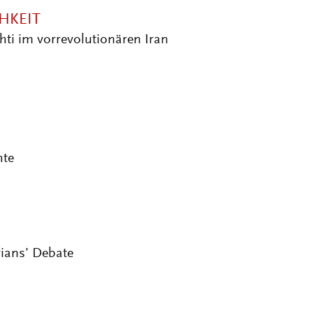
HKEIT
ti im vorrevolutionären Iran
hte
rians’ Debate