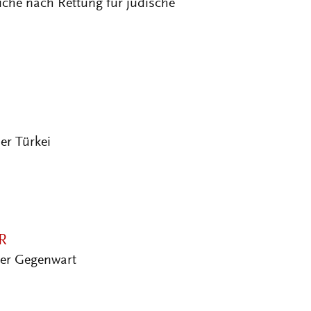
che nach Rettung für jüdische
er Türkei
R
er Gegenwart