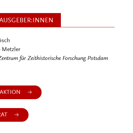
AUSGEBER:INNEN
ösch
 Metzler
Zentrum für Zeithistorische Forschung Potsdam
AKTION
RAT