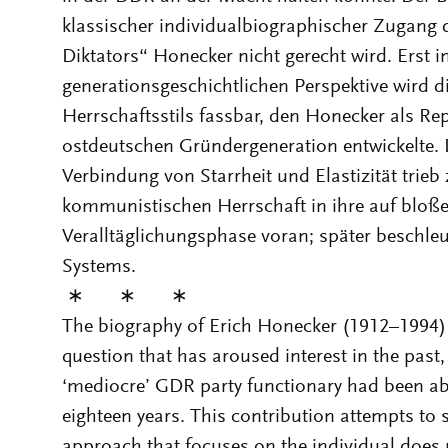
klassischer individualbiographischer Zugan
Diktators“ Honecker nicht gerecht wird. Erst i
generationsgeschichtlichen Perspektive wird 
Herrschaftsstils fassbar, den Honecker als Re
ostdeutschen Gründergeneration entwickelte. D
Verbindung von Starrheit und Elastizität trie
kommunistischen Herrschaft in ihre auf bloß
Veralltäglichungsphase voran; später beschleu
Systems.
∗ ∗ ∗
The biography of Erich Honecker (1912–1994) 
question that has aroused interest in the past
‘mediocre’ GDR party functionary had been abl
eighteen years. This contribution attempts to 
approach that focuses on the individual does