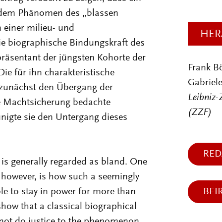
g dem Phänomen des „blassen
n einer milieu- und
HER
die biographische Bindungskraft des
präsentant der jüngsten Kohorte der
Frank B
ie für ihn charakteristische
Gabriele
b zunächst den Übergang der
Leibniz-
e Machtsicherung bedachte
(ZZF)
nigte sie den Untergang dieses
RED
is generally regarded as bland. One
, however, is how such a seemingly
e to stay in power for more than
BEI
show that a classical biographical
 not do justice to the phenomenon