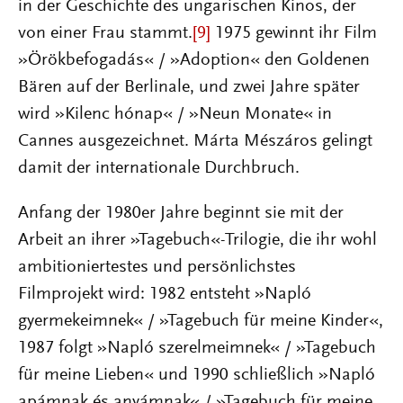
in der Geschichte des ungarischen Kinos, der
von einer Frau stammt.
[9]
1975 gewinnt ihr Film
»Örökbefogadás« / »Adoption« den Goldenen
Bären auf der Berlinale, und zwei Jahre später
wird »Kilenc hónap« / »Neun Monate« in
Cannes ausgezeichnet. Márta Mészáros gelingt
damit der internationale Durchbruch.
Anfang der 1980er Jahre beginnt sie mit der
Arbeit an ihrer »Tagebuch«-Trilogie, die ihr wohl
ambitioniertestes und persönlichstes
Filmprojekt wird: 1982 entsteht »Napló
gyermekeimnek« / »Tagebuch für meine Kinder«,
1987 folgt »Napló szerelmeimnek« / »Tagebuch
für meine Lieben« und 1990 schließlich »Napló
apámnak és anyámnak« / »Tagebuch für meine