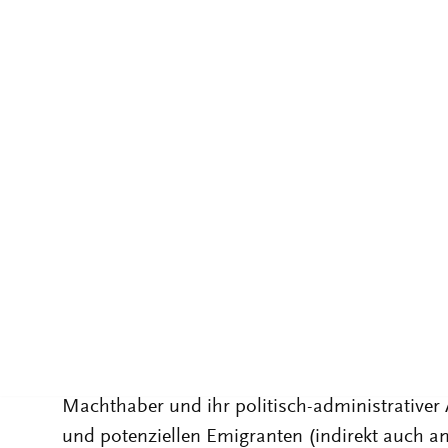
kommunistischen Machthabern die Einführung
Als Konsequenz dieser politischen Neuordnu
Bevölkerungsbewegungen die Kontinuität poln
abrupt ab.
Der vorliegende Aufsatz skizziert die Geschic
Jahren 1949-1989. Insbesondere widmet sich de
Grenzschließungen und -öffnungen. Darunter f
und ihre Entwicklung in den vier Jahrzehnten
(einschließlich der handelnden Institutionen)
Grenzanlagen, die als Ergänzung der Passpoliti
Folgenden gehen. In dieser politisch-soziale
traten mindestens drei Gruppen von Akteuren
Machthaber und ihr politisch-administrativer 
und potenziellen Emigranten (indirekt auch a