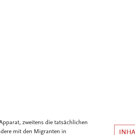
 einer neuen Ordnung erheblich.
ng brach nach den größten
ischer Migrationen ins Ausland
hte der Emigration aus Polen in den
r Artikel der Frage der
allen die so genannte „Passpolitik“
, ihre Grundsätze und Instrumente
. Auch um die Sicherung der
k erforderlich war, wird es im
n Geschichte der Auswanderung
 auf: erstens die kommunistischen
Apparat, zweitens die tatsächlichen
ndere mit den Migranten in