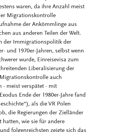
estens waren, da ihre Anzahl meist
der Migrationskontrolle
 Aufnahme der Ankömmlinge aus
chen aus anderen Teilen der Welt.
n der Immigrationspolitik der
er- und 1970er-Jahren, selbst wenn
schwerer wurde, Einreisevisa zum
chreitenden Liberalisierung der
e Migrationskontrolle auch
 - meist verspätet - mit
 Exodus Ende der 1980er-Jahre fand
Geschichte“), als die VR Polen
ob, die Regierungen der Zielländer
hatten, wie sie für andere
nd folgenreichsten zeigte sich das