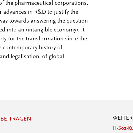
of the
pharmaceutical corporations.
ir advances
in R&D to justify the
e way towards answer
ing the question
into an ›intangible economy‹. It
erty for the transformation
since the
he contemporary history of
nd legalisation, of global
WEITE
BEITRAGEN
H-Soz-Ku