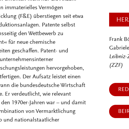
 in immaterielles Vermögen
cklung (F&E) überstiegen seit etwa
HER
oduktionsanlagen. Patente selbst
sseitig den Wettbewerb zu
Frank B
ent« für neue chemische
Gabriele
iten geschaffen. Patent- und
Leibniz-
 unternehmensinterner
(ZZF)
schungsleistungen hervorgehoben,
fertigen. Der Aufsatz leistet einen
wann die bundesdeutsche Wirtschaft
RED
 Er verdeutlicht, wie relevant
t den 1970er-Jahren war – und damit
Kombination von Vermarktlichung
BEI
 und nationalstaatlicher