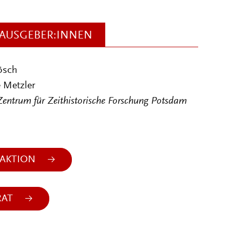
AUSGEBER:INNEN
ösch
 Metzler
Zentrum für Zeithistorische Forschung Potsdam
AKTION
RAT