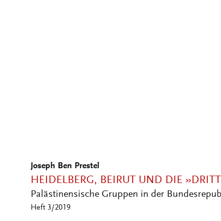
Annette Vowinckel
JERUSALEM ALS GETEILTE STADT (1948
Heft 3 /2019
Hubert Leber
NICHTS BESONDERES
Bundesdeutsche Rüstungsexporte nach Israel i
1982)
Heft 3/2019
Joseph Ben Prestel
HEIDELBERG, BEIRUT UND DIE »DRITT
Palästinensische Gruppen in der Bundesrepub
Heft 3/2019
Ofer Ashkenazi