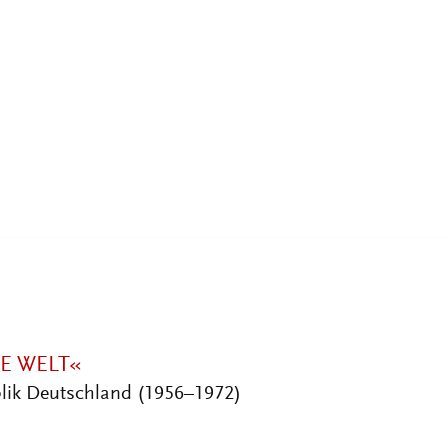
–1967)
n der sozialliberalen Ära (1969–
E WELT«
lik Deutschland (1956–1972)