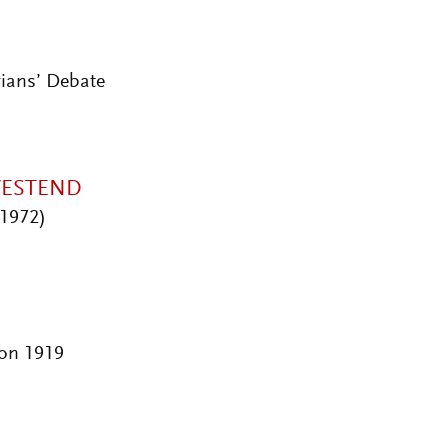
rians’ Debate
WESTEND
–1972)
von 1919