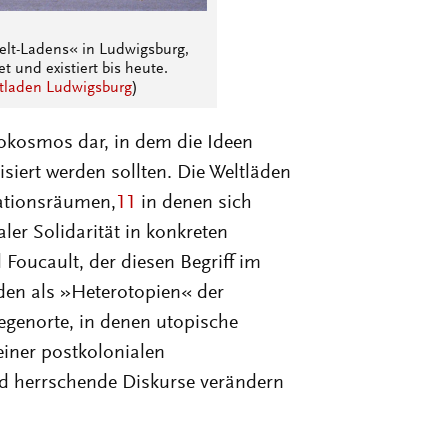
elt-Ladens« in Ludwigsburg,
 und existiert bis heute.
tladen Ludwigsburg
)
krokosmos dar, in dem die Ideen
siert werden sollten. Die Weltläden
ationsräumen,
11
in denen sich
ler Solidarität in konkreten
 Foucault, der diesen Begriff im
äden als »Heterotopien« der
Gegenorte, in denen utopische
einer postkolonialen
d herrschende Diskurse verändern