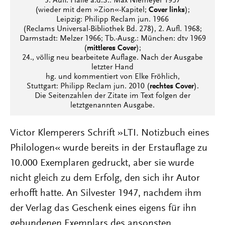
3. Aufl. Halle a.d.S.: Max Niemeyer 1957
(wieder mit dem »Zion«-Kapitel;
Cover links
);
Leipzig: Philipp Reclam jun. 1966
(Reclams Universal-Bibliothek Bd. 278), 2. Aufl. 1968;
Darmstadt: Melzer 1966; Tb.-Ausg.: München: dtv 1969
(
mittleres Cover
);
24., völlig neu bearbeitete Auflage. Nach der Ausgabe
letzter Hand
hg. und kommentiert von Elke Fröhlich,
Stuttgart: Philipp Reclam jun. 2010 (
rechtes Cover
).
Die Seitenzahlen der Zitate im Text folgen der
letztgenannten Ausgabe.
Victor Klemperers Schrift »LTI. Notizbuch eines
Philologen« wurde bereits in der Erstauflage zu
10.000 Exemplaren gedruckt, aber sie wurde
nicht gleich zu dem Erfolg, den sich ihr Autor
erhofft hatte. An Silvester 1947, nachdem ihm
der Verlag das Geschenk eines eigens für ihn
gebundenen Exemplars des ansonsten