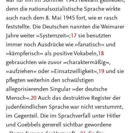
war für ihn im Sommer 1945 relevant geblieben,
denn die nationalsozialistische Sprache wirkte
auch nach dem 8. Mai 1945 fort, wie er rasch
feststellte. Die Deutschen nannten die Weimarer
Jahre weiter »Systemzeit«;
17
sie benutzten
immer noch Ausdrücke wie »fanatisch« und
»kämpferisch« als positive Vokabeln,
18
gebrauchten wie zuvor »charaktermäßig«,
»aufziehen« oder »Einsatzwilligkeit«,
19
und sie
pflegten weiterhin den schwülstigen
allegorisierenden Singular »der deutsche
Mensch«.
20
Auch das destruktive Register der
judenfeindlichen Sprache war nicht verstummt,
im Gegenteil. Die im Sprachverfall unter Hitler
und Goebbels generell sichtbar gewordene