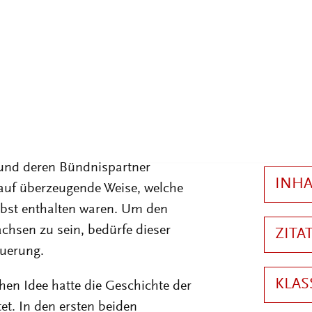
n Blockkonfrontation rangen in
den Destruktivkräften der Moderne
in neokolonialen Kriegen, der
 und der schleichenden Gefährdung
ollwitzer hatte in seinem Aufsatz
: „Sozialismus oder Barbarei“. Die
smus“ glaubten, wer der - für sie
ckenden - Barbarei Einhalt gebieten
 und deren Bündnispartner
 auf überzeugende Weise, welche
lbst enthalten waren. Um den
hsen zu sein, bedürfe dieser
euerung.
hen Idee hatte die Geschichte der
et. In den ersten beiden