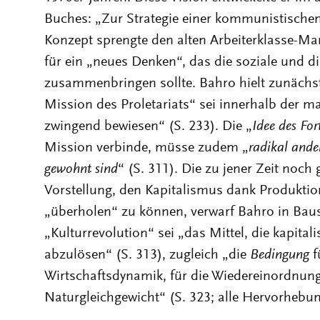
Buches: „Zur Strategie einer kommunistischen 
Konzept sprengte den alten Arbeiterklasse-Ma
für ein „neues Denken“, das die soziale und d
zusammenbringen sollte. Bahro hielt zunächst 
Mission des Proletariats“ sei innerhalb der m
zwingend bewiesen“ (S. 233). Die „
Idee
des
For
Mission verbinde, müsse zudem „
radikal
ande
gewohnt sind
“ (S. 311). Die zu jener Zeit noch 
Vorstellung, den Kapitalismus dank Produkti
„überholen“ zu können, verwarf Bahro in Bau
„Kulturrevolution“ sei „das Mittel, die kapitali
abzulösen“ (S. 313), zugleich „die
Bedingung
f
Wirtschaftsdynamik, für die Wiedereinordnun
Naturgleichgewicht“ (S. 323; alle Hervorhebun