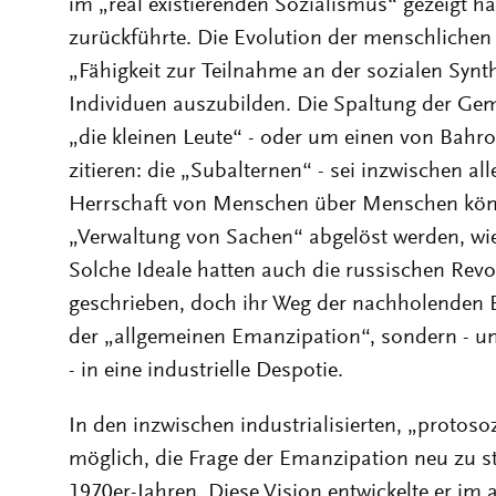
im „real existierenden Sozialismus“ gezeigt hät
zurückführte. Die Evolution der menschlichen 
„Fähigkeit zur Teilnahme an der sozialen Synthe
Individuen auszubilden. Die Spaltung der Ge
„die kleinen Leute“ - oder um einen von Bahro
zitieren: die „Subalternen“ - sei inzwischen a
Herrschaft von Menschen über Menschen kön
„Verwaltung von Sachen“ abgelöst werden, wie
Solche Ideale hatten auch die russischen Revo
geschrieben, doch ihr Weg der nachholenden E
der „allgemeinen Emanzipation“, sondern - unt
- in eine industrielle Despotie.
In den inzwischen industrialisierten, „protosoz
möglich, die Frage der Emanzipation neu zu s
1970er-Jahren. Diese Vision entwickelte er im 