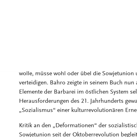
Vor dem Hintergrund einer sich verschärfende
jenen Jahren Intellektuelle um die Frage, wie 
entgegengetreten werden könne, deren Wirken 
fortdauernden Ausbeutung der „Dritten Welt“
der Lebensgrundlagen wahrgenommen wurde. G
auf eine Parole von Rosa Luxemburg rekurriert
Sympathisanten des „real existierenden Soziali
ausschließlich im System des Kapitalismus ste
wolle, müsse wohl oder übel die Sowjetunion
verteidigen. Bahro zeigte in seinem Buch nun
Elemente der Barbarei im östlichen System se
Herausforderungen des 21. Jahrhunderts gewac
„Sozialismus“ einer kulturrevolutionären Ern
Kritik an den „Deformationen“ der sozialistisc
Sowjetunion seit der Oktoberrevolution begleit