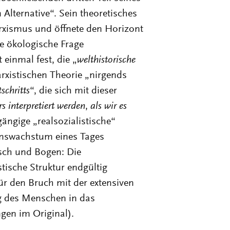
Alternative“. Sein theoretisches
rxismus und öffnete den Horizont
ie ökologische Frage
einmal fest, die „
welthistorische
arxistischen Theorie „nirgends
tschritts
“, die sich mit dieser
rs
interpretiert werden
,
als
wir
es
gängige „realsozialistische“
onswachstum eines Tages
sch und Bogen: Die
stische Struktur endgültig
ür den Bruch mit der extensiven
g des Menschen in das
gen im Original).