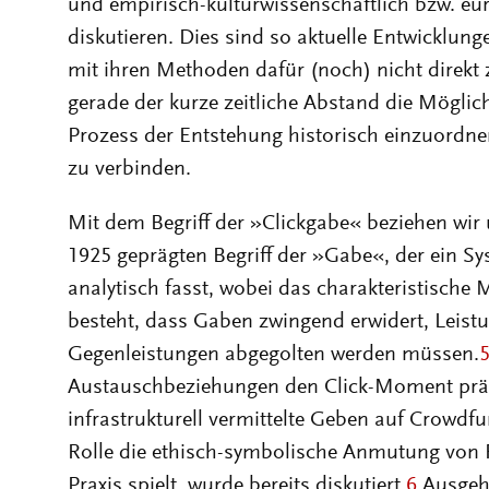
und empirisch-kulturwissenschaftlich bzw. eu
diskutieren. Dies sind so aktuelle Entwicklun
mit ihren Methoden dafür (noch) nicht direkt 
gerade der kurze zeitliche Abstand die Mögli
Prozess der Entstehung historisch einzuordn
zu verbinden.
Mit dem Begriff der »Clickgabe« beziehen wi
1925 geprägten Begriff der »Gabe«, der ein 
analytisch fasst, wobei das charakteristische
besteht, dass Gaben zwingend erwidert, Leistu
Gegenleistungen abgegolten werden müssen.
Austauschbeziehungen den Click-Moment präg
infrastrukturell vermittelte Geben auf Crowdf
Rolle die ethisch-symbolische Anmutung von Re
Praxis spielt, wurde bereits diskutiert.
6
Ausgeh