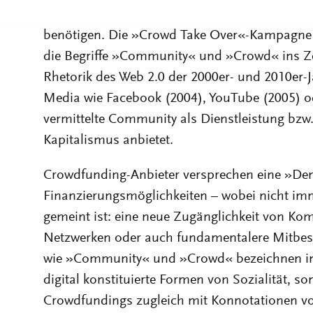
unterversicherte Menschen, die teure Gesund
benötigen. Die »Crowd Take Over«-Kampagn
die Begriffe »Community« und »Crowd« ins Ze
Rhetorik des Web 2.0 der 2000er- und 2010er-Ja
Media wie Facebook (2004), YouTube (2005) od
vermittelte Community als Dienstleistung bzw.
Kapitalismus anbietet.
Crowdfunding-Anbieter versprechen eine »De
Finanzierungsmöglichkeiten – wobei nicht imm
gemeint ist: eine neue Zugänglichkeit von K
Netzwerken oder auch fundamentalere Mitbes
wie »Community« und »Crowd« bezeichnen in 
digital konstituierte Formen von Sozialität, so
Crowdfundings zugleich mit Konnotationen vo