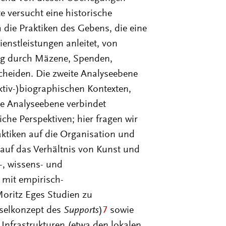
e versucht eine historische
die Praktiken des Gebens, die eine
enstleistungen anleitet, von
ung durch Mäzene, Spenden,
cheiden. Die zweite Analyseebene
ektiv-)biographischen Kontexten,
e Analyse­ebene verbindet
che Perspektiven; hier fragen wir
ktiken auf die Organisation und
 auf das Verhältnis von Kunst und
-, wissens- und
 mit empirisch-
Moritz Eges Studien zu
selkonzept des
Supports
)
7
sowie
nfrastrukturen (etwa den lokalen