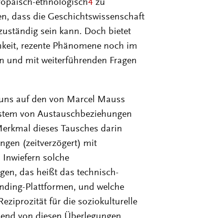
ropäisch-ethnologisch
4
zu
gen, dass die Geschichtswissenschaft
zuständig sein kann. Doch bietet
chkeit, rezente Phänomene noch im
en und mit weiterführenden Fragen
r uns auf den von Marcel Mauss
System von Austauschbeziehungen
 Merkmal dieses Tausches darin
ngen (zeitverzögert) mit
5
Inwiefern solche
en, das heißt das technisch-
unding-Plattformen, und welche
ziprozität für die soziokulturelle
end von diesen Überlegungen